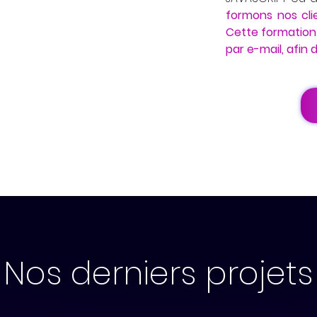
formons nos cli
Cette formation
par e-mail, afin de
Nos derniers projets