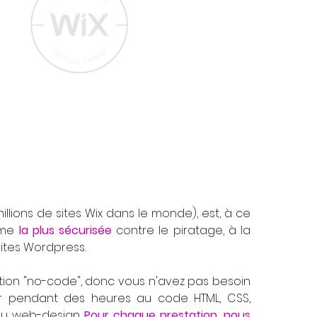
millions de sites Wix dans le monde), est, à ce
orme
la plus sécurisée
contre le piratage, à la
sites Wordpress.
ution "no-code", donc vous n'avez pas besoin
r pendant des heures au code HTML, CSS,
au web-design.
Pour chaque prestation, nous