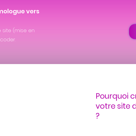
lmologue vers
 site (mise en
 coder.
Pourquoi c
votre site
?