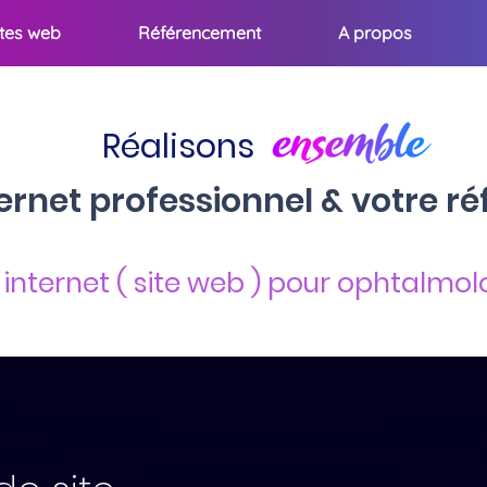
ites web
Référencement
A propos
Réalisons
nternet professionnel & votre 
e internet ( site web ) pour ophtalm