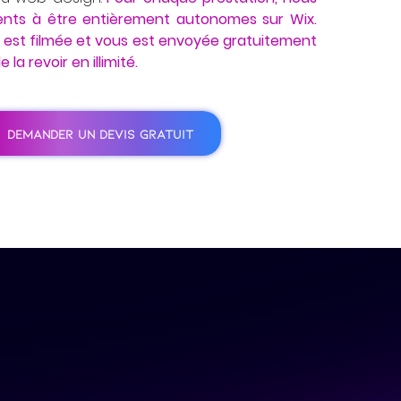
ents à être entièrement autonomes sur Wix.
 est filmée et vous est envoyée gratuitement
 la revoir en illimité.
DEMANDER UN DEVIS GRATUIT