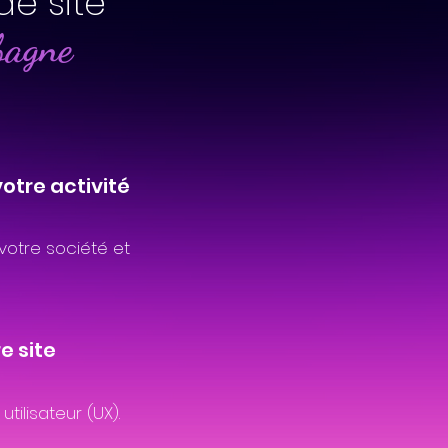
de site
bagne
votre activité
votre société et
e site
tilisateur (UX).