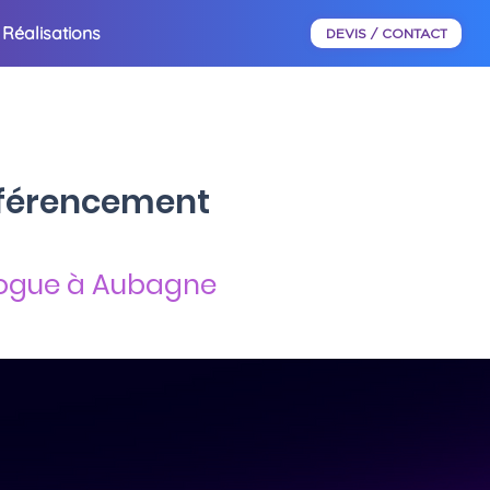
Réalisations
DEVIS / CONTACT
référencement
ologue à Aubagne