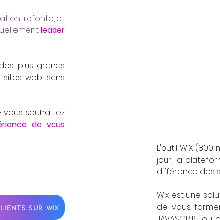
ation, refonte, et
tuellement
l
eader
 des plus grands
 sites web, sans
 vous souhaitiez
périence de vous
L'outil WIX (800 
jour, la platef
différence des 
Wix est une sol
de vous forme
LIENTS SUR WIX
JAVASCRIPT ou 