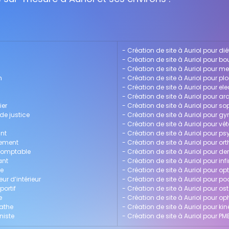
- 
Création de site à Auriol pour dié
- 
Création de site à Auriol pour bo
- 
Création de site à Auriol pour me
n
- 
Création de site à Auriol pour pl
- 
Création de site à Auriol pour ele
- 
Création de site à Auriol pour ar
ier
- 
Création de site à Auriol pour s
 de justice
- 
Création de site à Auriol pour g
- 
Création de site à Auriol pour vét
ant
- 
Création de site à Auriol pour p
gement
- 
Création de site à Auriol pour or
-comptable
- 
Création de site à Auriol pour de
ant
- 
Création de site à Auriol pour inf
te
- 
Création de site à Auriol pour opt
ur d’intérieur
- 
Création de site à Auriol pour p
portif
- 
Création de site à Auriol pour o
e
- 
Création de site à Auriol pour 
pathe
- 
Création de site à Auriol pour ki
niste
- 
Création de site à Auriol pour PM