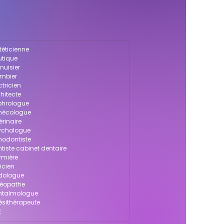
téticienne
utique
nuisier
ombier
ctricien
chitecte
ophrologue
ynécologue
érinaire
sychologue
thodontiste
ntiste cabinet dentaire
irmière
icien
odologue
stéopathe
ophtalmologue
nésithérapeute
E