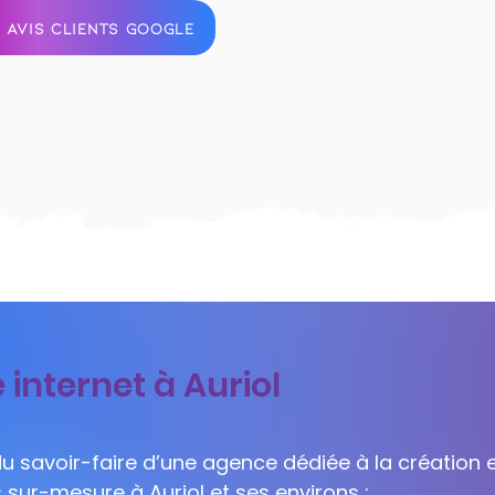
 AVIS CLIENTS GOOGLE
 internet à Auriol
 du savoir-faire d’une agence dédiée à la création e
s sur-mesure à Auriol et ses environs :