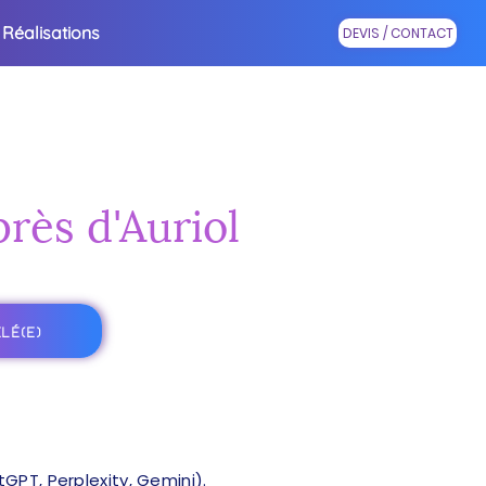
Réalisations
DEVIS / CONTACT
près d'Auriol
LÉ(E)
PT, Perplexity, Gemini).