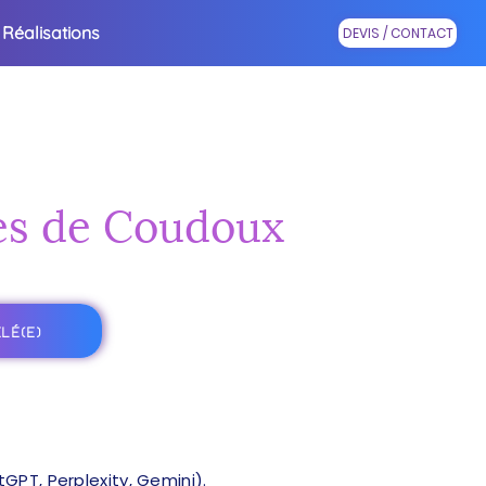
Réalisations
DEVIS / CONTACT
près de Coudoux
LÉ(E)
PT, Perplexity, Gemini).