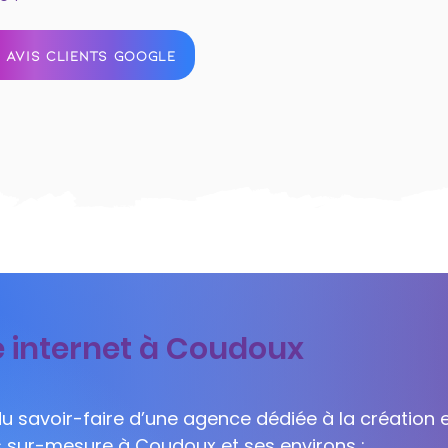
 AVIS CLIENTS GOOGLE
e internet à Coudoux
 du savoir-faire d’une agence dédiée à la création e
ls sur-mesure à Coudoux et ses environs :