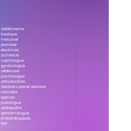
 diététicienne
r boutique
 menuisier
 plombier
electricien
 architecte
r sophrologue
r gynécologue
vétérinaire
r psychologue
 orthodontiste
 dentiste cabinet dentaire
infirmière
 opticien
r podologue
r ostéopathe
r ophtalmologue
 kinésithérapeute
 PME