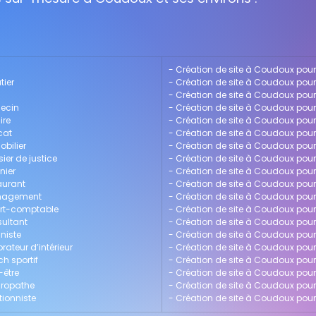
- 
Création de site à Coudoux pour
tier
- 
Création de site à Coudoux pou
- 
Création de site à Coudoux pour
decin
- 
Création de site à Coudoux pour
ire
- 
Création de site à Coudoux pour 
cat
- 
Création de site à Coudoux pour
bilier
- 
Création de site à Coudoux pou
ier de justice
- 
Création de site à Coudoux pou
nier
- 
Création de site à Coudoux pour 
aurant
- 
Création de site à Coudoux pou
anagement
- 
Création de site à Coudoux pour
ert-comptable
- 
Création de site à Coudoux pour
sultant
- 
Création de site à Coudoux pour 
niste
- 
Création de site à Coudoux pour
ateur d’intérieur
- 
Création de site à Coudoux pou
h sportif
- 
Création de site à Coudoux pou
-être
- 
Création de site à Coudoux pou
uropathe
- 
Création de site à Coudoux pour
tionniste
- 
Création de site à Coudoux pour