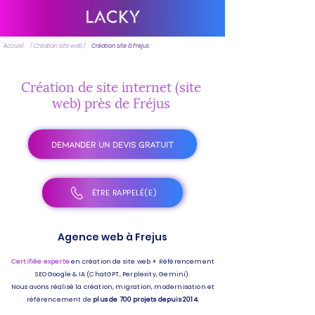
Accueil
/ Création site web /
Création site à Frejus
Création de site internet (site
web) près de Fréjus
DEMANDER UN DEVIS GRATUIT
ÊTRE RAPPELÉ(E)
Agence web à Frejus
Certifiée experte
en création de site web + Référencement
SEO Google & IA (ChatGPT, Perplexity, Gemini).
Nous avons réalisé la création, migration, modernisation et
référencement de
plus de 700 projets depuis 2014.