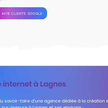
 AVIS CLIENTS GOOGLE
e internet à Lagnes
 du savoir-faire d’une agence dédiée à la création e
s sur-mesure à Lagnes et ses environs :