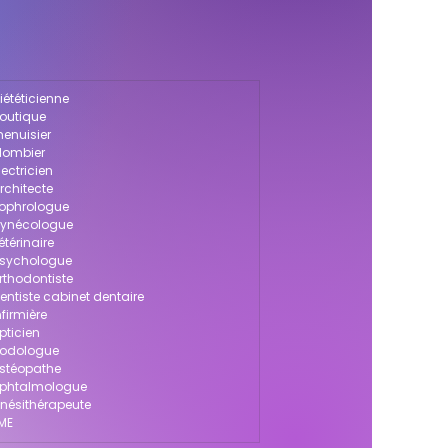
iététicienne
boutique
menuisier
plombier
ectricien
rchitecte
sophrologue
 gynécologue
térinaire
 psychologue
rthodontiste
entiste cabinet dentaire
firmière
pticien
 podologue
ostéopathe
 ophtalmologue
inésithérapeute
PME