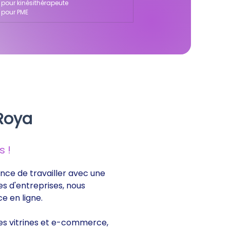
a pour kinésithérapeute
a pour PME
 Roya
 !
rance de travailler avec une
es d'entreprises, nous
e en ligne.
ites vitrines et e-commerce,