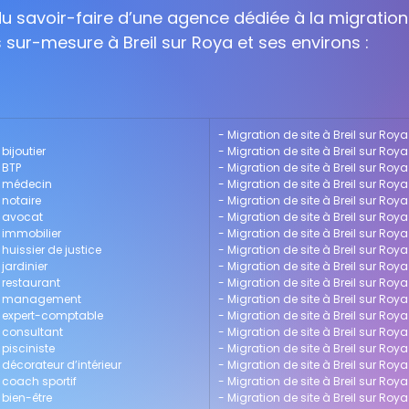
 du savoir-faire d’une agence dédiée à la migration
s sur-mesure à Breil sur Roya et ses environs :
- 
Migration de site à Breil sur Roya
bijoutier
- 
Migration de site à Breil sur Roy
 BTP
- 
Migration de site à Breil sur Roy
ur médecin
- 
Migration de site à Breil sur Roy
 notaire
- 
Migration de site à Breil sur Roya
r avocat
- 
Migration de site à Breil sur Roy
r immobilier
- 
Migration de site à Breil sur Ro
 huissier de justice
- 
Migration de site à Breil sur Ro
 jardinier
- 
Migration de site à Breil sur Roya
r restaurant
- 
Migration de site à Breil sur Ro
our management
- 
Migration de site à Breil sur Roy
ur expert-comptable
- 
Migration de site à Breil sur Roy
r consultant
- 
Migration de site à Breil sur Roya
 pisciniste
- 
Migration de site à Breil sur Roy
 décorateur d’intérieur
- 
Migration de site à Breil sur Ro
r coach sportif
- 
Migration de site à Breil sur Ro
 bien-être
- 
Migration de site à Breil sur Ro