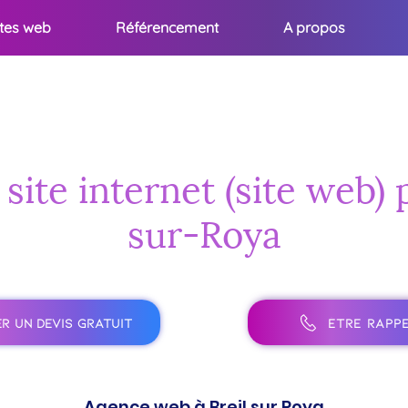
ites web
Référencement
A propos
site internet (site web) 
sur-Roya
R UN DEVIS GRATUIT
ÊTRE RAPPE
Agence web à Breil sur Roya