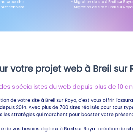
ur naturopathe
- 
Migration de site à Breil sur Roy
 nutritionniste
- 
Migration de site à Breil sur Roy
r votre projet web à Breil sur
s spécialistes du web depuis plus de 10 ans
ion de votre site à Breil sur Roya, c'est vous offrir l'assu
epuis 2014. Avec plus de 700 sites réalisés pour tous typ
ts les stratégies qui marchent pour booster votre présenc
té de vos besoins digitaux à Breil sur Roya : création de s