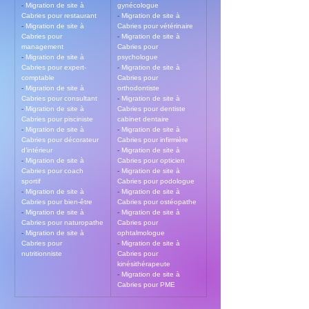
- 
Migration de site à 
gynécologue
Cabries pour restaurant
- 
Migration de site à 
- 
Migration de site à 
Cabries pour vétérinaire
Cabries pour 
- 
Migration de site à 
management
Cabries pour 
- 
Migration de site à 
psychologue
Cabries pour expert-
- 
Migration de site à 
comptable
Cabries pour 
- 
Migration de site à 
orthodontiste
Cabries pour consultant
- 
Migration de site à 
- 
Migration de site à 
Cabries pour dentiste 
Cabries pour pisciniste
cabinet dentaire
- 
Migration de site à 
- 
Migration de site à 
Cabries pour décorateur 
Cabries pour infirmière
d’intérieur
- 
Migration de site à 
- 
Migration de site à 
Cabries pour opticien
Cabries pour coach 
- 
Migration de site à 
sportif
Cabries pour podologue
- 
Migration de site à 
- 
Migration de site à 
Cabries pour bien-être
Cabries pour ostéopathe
- 
Migration de site à 
- 
Migration de site à 
Cabries pour naturopathe
Cabries pour 
- 
Migration de site à 
ophtalmologue
Cabries pour 
- 
Migration de site à 
nutritionniste
Cabries pour 
kinésithérapeute
- 
Migration de site à 
Cabries pour PME