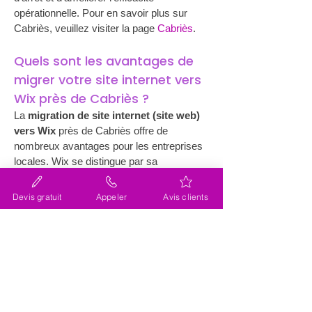
opérationnelle. Pour en savoir plus sur 
Cabriès, veuillez visiter la page 
Cabriès
. 
Quels sont les avantages de 
migrer votre site internet vers 
Wix près de Cabriès ?
La 
migration de site internet (site web) 
vers Wix
 près de Cabriès offre de 
nombreux avantages pour les entreprises 
locales. Wix se distingue par sa 
plateforme intuitive et accessible, 
permettant une gestion facile du contenu 
Devis gratuit
Appeler
Avis clients
du site sans nécessiter de compétences 
techniques avancées. En outre, le 
référencement SEO est particulièrement 
performant, ce qui permet aux sites de se 
positionner avantageusement dans les 
résultats de recherche, un atout non 
négligeable pour attirer davantage de 