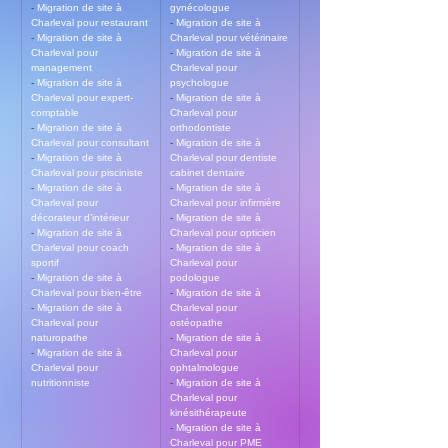
- 
Migration de site à 
gynécologue
Charleval pour restaurant
- 
Migration de site à 
- 
Migration de site à 
Charleval pour vétérinaire
Charleval pour 
- 
Migration de site à 
management
Charleval pour 
- 
Migration de site à 
psychologue
Charleval pour expert-
- 
Migration de site à 
comptable
Charleval pour 
- 
Migration de site à 
orthodontiste
Charleval pour consultant
- 
Migration de site à 
- 
Migration de site à 
Charleval pour dentiste 
Charleval pour pisciniste
cabinet dentaire
- 
Migration de site à 
- 
Migration de site à 
Charleval pour 
Charleval pour infirmière
décorateur d’intérieur
- 
Migration de site à 
- 
Migration de site à 
Charleval pour opticien
Charleval pour coach 
- 
Migration de site à 
sportif
Charleval pour 
- 
Migration de site à 
podologue
Charleval pour bien-être
- 
Migration de site à 
- 
Migration de site à 
Charleval pour 
Charleval pour 
ostéopathe
naturopathe
- 
Migration de site à 
- 
Migration de site à 
Charleval pour 
Charleval pour 
ophtalmologue
nutritionniste
- 
Migration de site à 
Charleval pour 
kinésithérapeute
- 
Migration de site à 
Charleval pour PME