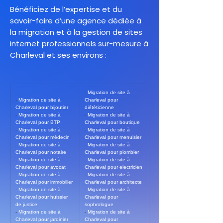
Bénéficiez de l’expertise et du
savoir-faire d’une agence dédiée à
la migration et à la gestion de sites
internet professionnels sur-mesure à
Charleval et ses environs :
- 
Migration de site à 
- 
Migration de site à 
Charleval pour 
Charleval pour bijoutier
diététicienne
- 
Migration de site à 
- 
Migration de site à 
Charleval pour BTP
Charleval pour boutique
- 
Migration de site à 
- 
Migration de site à 
Charleval pour médecin
Charleval pour menuisier
- 
Migration de site à 
- 
Migration de site à 
Charleval pour notaire
Charleval pour plombier
- 
Migration de site à 
- 
Migration de site à 
Charleval pour avocat
Charleval pour electricien
- 
Migration de site à 
- 
Migration de site à 
Charleval pour immobilier
Charleval pour architecte
- 
Migration de site à 
- 
Migration de site à 
Charleval pour huissier 
Charleval pour 
de justice
sophrologue
- 
Migration de site à 
- 
Migration de site à 
Charleval pour jardinier
Charleval pour 