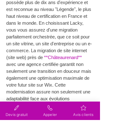
possède plus de dix ans d'expérience et 
est reconnue au niveau "Légende", le plus 
haut niveau de certification en France et 
dans le monde. En choisissant Lacky, 
vous vous assurez d'une migration 
parfaitement orchestrée, que ce soit pour 
un site vitrine, un site d'entreprise ou un e-
commerce. La migration de site internet 
(site web) près de 
**Châteaurenard**
avec une agence certifiée garantit non 
seulement une transition en douceur mais 
également une optimisation maximale de 
votre futur site sur Wix. Cette 
modernisation assure non seulement une 
adaptabilité face aux évolutions 
technologiques futures mais aussi une 
sécurité accrue de vos données, un 
Devis gratuit
Appeler
Avis clients
aspect essentiel dans le paysage 
numérique actuel.