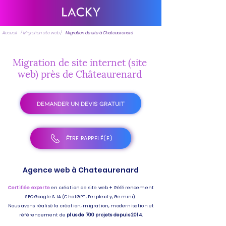
Accueil
/ Migration site web /
Migration de site à Chateaurenard
Migration de site internet (site
web) près de Châteaurenard
DEMANDER UN DEVIS GRATUIT
ÊTRE RAPPELÉ(E)
Agence web à Chateaurenard
Certifiée experte
en création de site web + Référencement
SEO Google & IA (ChatGPT, Perplexity, Gemini).
Nous avons réalisé la création, migration, modernisation et
référencement de
plus de 700 projets depuis 2014.