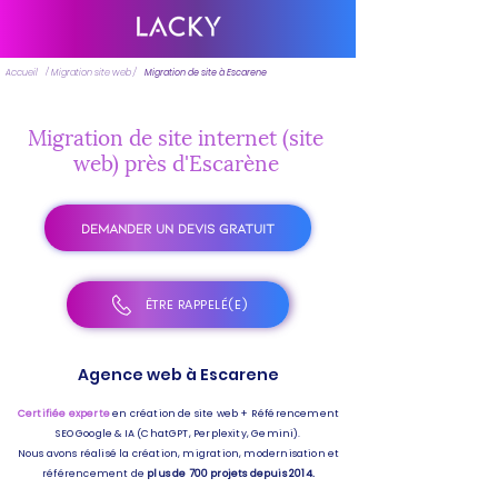
Accueil
/ Migration site web /
Migration de site à Escarene
Migration de site internet (site
web) près d'Escarène
DEMANDER UN DEVIS GRATUIT
ÊTRE RAPPELÉ(E)
Agence web à Escarene
Certifiée experte
en création de site web + Référencement
SEO Google & IA (ChatGPT, Perplexity, Gemini).
Nous avons réalisé la création, migration, modernisation et
référencement de
plus de 700 projets depuis 2014.