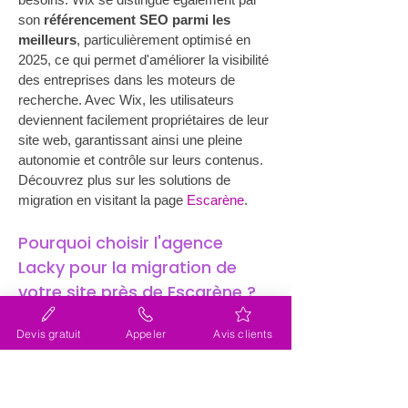
son 
référencement SEO parmi les 
meilleurs
, particulièrement optimisé en 
2025, ce qui permet d'améliorer la visibilité 
des entreprises dans les moteurs de 
recherche. Avec Wix, les utilisateurs 
deviennent facilement propriétaires de leur 
site web, garantissant ainsi une pleine 
autonomie et contrôle sur leurs contenus. 
Découvrez plus sur les solutions de 
migration en visitant la page 
Escarène
.
Pourquoi choisir l'agence 
Lacky pour la migration de 
votre site près de Escarène ?
Lorsque l'on parle de migration de site 
internet (site web) près de Escarène, il est 
Devis gratuit
Appeler
Avis clients
essentiel de choisir un partenaire fiable et 
expérimenté. L'agence Lacky, spécialisée 
dans la migration vers Wix, se distingue 