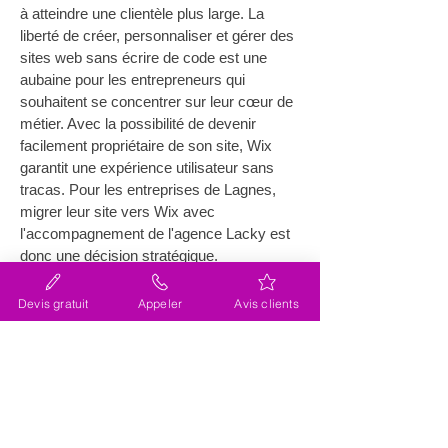
à atteindre une clientèle plus large. La 
liberté de créer, personnaliser et gérer des 
sites web sans écrire de code est une 
aubaine pour les entrepreneurs qui 
souhaitent se concentrer sur leur cœur de 
métier. Avec la possibilité de devenir 
facilement propriétaire de son site, Wix 
garantit une expérience utilisateur sans 
tracas. Pour les entreprises de Lagnes, 
migrer leur site vers Wix avec 
l'accompagnement de l'agence Lacky est 
donc une décision stratégique.
Comment la migration de site 
Devis gratuit
Appeler
Avis clients
internet améliore la visibilité 
des entreprises locales
Dans le contexte actuel, la 
migration de 
site internet (site web) près de Lagnes
est un levier crucial pour améliorer la 
visibilité des entreprises locales. En 