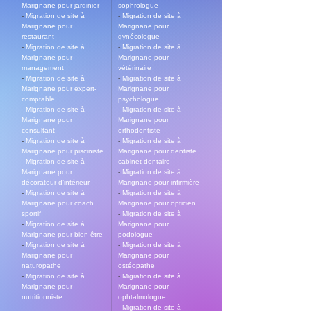
Marignane pour jardinier
sophrologue
- 
Migration de site à 
- 
Migration de site à 
Marignane pour 
Marignane pour 
restaurant
gynécologue
- 
Migration de site à 
- 
Migration de site à 
Marignane pour 
Marignane pour 
management
vétérinaire
- 
Migration de site à 
- 
Migration de site à 
Marignane pour expert-
Marignane pour 
comptable
psychologue
- 
Migration de site à 
- 
Migration de site à 
Marignane pour 
Marignane pour 
consultant
orthodontiste
- 
Migration de site à 
- 
Migration de site à 
Marignane pour pisciniste
Marignane pour dentiste 
- 
Migration de site à 
cabinet dentaire
Marignane pour 
- 
Migration de site à 
décorateur d’intérieur
Marignane pour infirmière
- 
Migration de site à 
- 
Migration de site à 
Marignane pour coach 
Marignane pour opticien
sportif
- 
Migration de site à 
- 
Migration de site à 
Marignane pour 
Marignane pour bien-être
podologue
- 
Migration de site à 
- 
Migration de site à 
Marignane pour 
Marignane pour 
naturopathe
ostéopathe
- 
Migration de site à 
- 
Migration de site à 
Marignane pour 
Marignane pour 
nutritionniste
ophtalmologue
- 
Migration de site à 