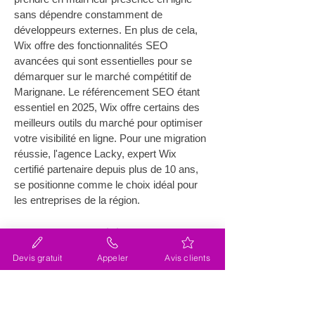
sans dépendre constamment de 
développeurs externes. En plus de cela, 
Wix offre des fonctionnalités SEO 
avancées qui sont essentielles pour se 
démarquer sur le marché compétitif de 
Marignane. Le référencement SEO étant 
essentiel en 2025, Wix offre certains des 
meilleurs outils du marché pour optimiser 
votre visibilité en ligne. Pour une migration 
réussie, l'agence Lacky, expert Wix 
certifié partenaire depuis plus de 10 ans, 
se positionne comme le choix idéal pour 
les entreprises de la région.
Comment choisir une agence 
pour la migration de votre site 
Devis gratuit
Appeler
Avis clients
internet près de Marignane ?
Choisir une agence pour gérer la 
migration de site internet (site web) 