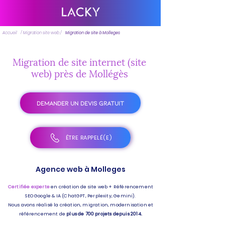
Accueil
/ Migration site web /
Migration de site à Molleges
Migration de site internet (site
web) près de Mollégès
DEMANDER UN DEVIS GRATUIT
ÊTRE RAPPELÉ(E)
Agence web à Molleges
Certifiée experte
en création de site web + Référencement
SEO Google & IA (ChatGPT, Perplexity, Gemini).
Nous avons réalisé la création, migration, modernisation et
référencement de
plus de 700 projets depuis 2014.