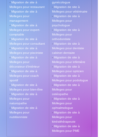
- 
Migration de site à 
gynécologue
Molleges pour restaurant
- 
Migration de site à 
- 
Migration de site à 
Molleges pour vétérinaire
Molleges pour 
- 
Migration de site à 
management
Molleges pour 
- 
Migration de site à 
psychologue
Molleges pour expert-
- 
Migration de site à 
comptable
Molleges pour 
- 
Migration de site à 
orthodontiste
Molleges pour consultant
- 
Migration de site à 
- 
Migration de site à 
Molleges pour dentiste 
Molleges pour pisciniste
cabinet dentaire
- 
Migration de site à 
- 
Migration de site à 
Molleges pour 
Molleges pour infirmière
décorateur d’intérieur
- 
Migration de site à 
- 
Migration de site à 
Molleges pour opticien
Molleges pour coach 
- 
Migration de site à 
sportif
Molleges pour podologue
- 
Migration de site à 
- 
Migration de site à 
Molleges pour bien-être
Molleges pour 
- 
Migration de site à 
ostéopathe
Molleges pour 
- 
Migration de site à 
naturopathe
Molleges pour 
- 
Migration de site à 
ophtalmologue
Molleges pour 
- 
Migration de site à 
nutritionniste
Molleges pour 
kinésithérapeute
- 
Migration de site à 
Molleges pour PME