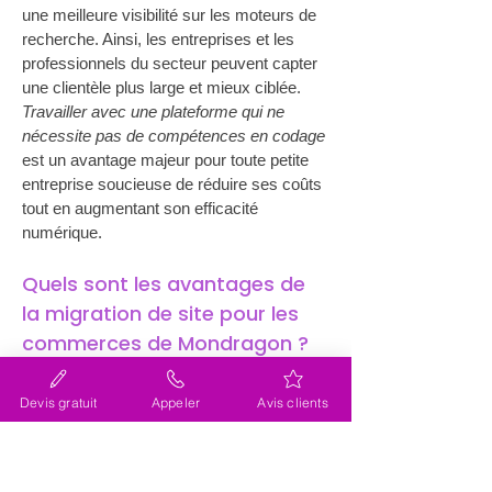
une meilleure visibilité sur les moteurs de 
recherche. Ainsi, les entreprises et les 
professionnels du secteur peuvent capter 
une clientèle plus large et mieux ciblée. 
Travailler avec une plateforme qui ne 
nécessite pas de compétences en codage
est un avantage majeur pour toute petite 
entreprise soucieuse de réduire ses coûts 
tout en augmentant son efficacité 
numérique.
Quels sont les avantages de 
la migration de site pour les 
commerces de Mondragon ?
Pour les commerces de Mondragon, la 
migration de site internet (site web) 
Devis gratuit
Appeler
Avis clients
constitue une opportunité de renforcer leur 
impact sur le marché local et au-delà. En 
choisissant 
Wix
, les commerçants 
bénéficient d'un support e-commerce 