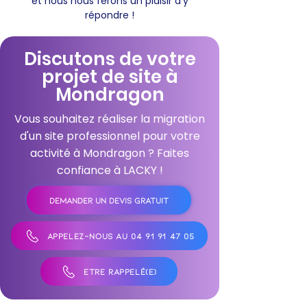
et nous nous ferons un plaisir d'y
répondre !
Discutons de votre
projet de site à
Mondragon
Vous souhaitez réaliser la migration
d'un site professionnel pour votre
activité à Mondragon ? Faites
confiance à LACKY !
DEMANDER UN DEVIS GRATUIT
APPELEZ-NOUS AU 04 91 91 47 05
ÊTRE RAPPELÉ(E)