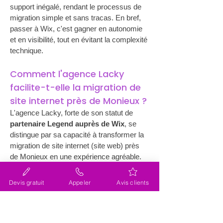
support inégalé, rendant le processus de 
migration simple et sans tracas. En bref, 
passer à Wix, c'est gagner en autonomie 
et en visibilité, tout en évitant la complexité 
technique.
Comment l'agence Lacky 
facilite-t-elle la migration de 
site internet près de Monieux ?
L'agence Lacky, forte de son statut de 
partenaire Legend auprès de Wix
, se 
distingue par sa capacité à transformer la 
migration de site internet (site web) près 
de Monieux en une expérience agréable. 
Elle offre une prise en charge complète du 
processus, de l'évaluation initiale des 
Devis gratuit
Appeler
Avis clients
besoins à la mise en œuvre finale. En 
travaillant avec Lacky, vous bénéficiez 
d'un service personnalisé adapté à votre 
secteur et à vos ambitions numériques. 