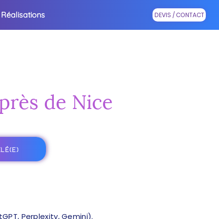
Réalisations
DEVIS / CONTACT
 près de Nice
LÉ(E)
PT, Perplexity, Gemini).