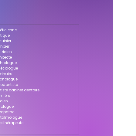
téticienne
utique
nuisier
ombier
tricien
hitecte
phrologue
ynécologue
rinaire
sychologue
hodontiste
tiste cabinet dentaire
rmière
icien
odologue
téopathe
phtalmologue
ésithérapeute