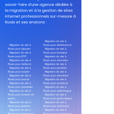
savoir-faire d’une agence dédiée à
la migration et à la gestion de sites
internet professionnels sur-mesure à
Roaix et ses environs :
- 
Migration de site à 
- 
Migration de site à 
Roaix pour diététicienne
Roaix pour bijoutier
- 
Migration de site à 
- 
Migration de site à 
Roaix pour boutique
Roaix pour BTP
- 
Migration de site à 
- 
Migration de site à 
Roaix pour menuisier
Roaix pour médecin
- 
Migration de site à 
- 
Migration de site à 
Roaix pour plombier
Roaix pour notaire
- 
Migration de site à 
- 
Migration de site à 
Roaix pour electricien
Roaix pour avocat
- 
Migration de site à 
- 
Migration de site à 
Roaix pour architecte
Roaix pour immobilier
- 
Migration de site à 
- 
Migration de site à 
Roaix pour sophrologue
Roaix pour huissier de 
- 
Migration de site à 
justice
Roaix pour gynécologue
- 
Migration de site à 
- 
Migration de site à 
Roaix pour jardinier
Roaix pour vétérinaire
- 
Migration de site à 
- 
Migration de site à 
Roaix pour restaurant
Roaix pour psychologue