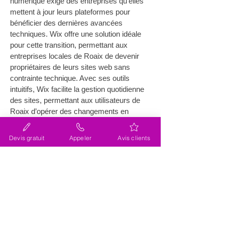
numérique exige des entreprises qu'elles 
mettent à jour leurs plateformes pour 
bénéficier des dernières avancées 
techniques. Wix offre une solution idéale 
pour cette transition, permettant aux 
entreprises locales de Roaix de devenir 
propriétaires de leurs sites web sans 
contrainte technique. Avec ses outils 
intuitifs, Wix facilite la gestion quotidienne 
des sites, permettant aux utilisateurs de 
Roaix d’opérer des changements en 
temps réel sans avoir à passer par un 
développeur. 
L'agence Lacky
, expert Wix 
Devis gratuit
Appeler
Avis clients
certifié partenaire depuis plus de 10 ans, 
certifié niveau "Légende", accompagne 
cette transition, garantissant ainsi une 
migration fluide et sans heurts. Pour en 
savoir plus sur cette transformation 
digitale essentielle, vous pouvez visiter 
[Roaix](https://fr.wikipedia.org/wiki/Roaix)
.