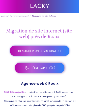
Accueil
/ Migration site web /
Migration de site à Roaix
Migration de site internet (site
web) près de Roaix
DEMANDER UN DEVIS GRATUIT
ÊTRE RAPPELÉ(E)
Agence web à Roaix
Certifiée experte
en création de site web + Référencement
SEO Google & IA (ChatGPT, Perplexity, Gemini).
Nous avons réalisé la création, migration, modernisation et
référencement de
plus de 700 projets depuis 2014.