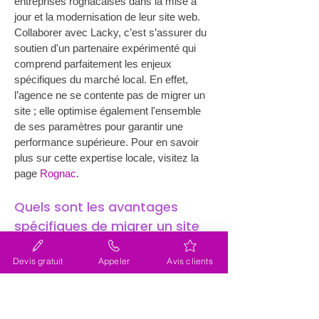
entreprises rognacaises dans la mise à 
jour et la modernisation de leur site web. 
Collaborer avec Lacky, c’est s’assurer du 
soutien d'un partenaire expérimenté qui 
comprend parfaitement les enjeux 
spécifiques du marché local. En effet, 
l’agence ne se contente pas de migrer un 
site ; elle optimise également l'ensemble 
de ses paramètres pour garantir une 
performance supérieure. Pour en savoir 
plus sur cette expertise locale, visitez la 
page 
Rognac
.
Quels sont les avantages 
spécifiques de migrer un site 
web sur Wix pour les 
Devis gratuit
Appeler
Avis clients
entreprises de Rognac ?
La 
migration de site internet (site web) 
près de Rognac
 vers 
Wix
 offre de 
nombreux avantages, particulièrement 