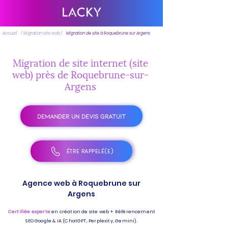
Accueil
/ Migration site web /
Migration de site à Roquebrune sur Argens
Migration de site internet (site
web) près de Roquebrune-sur-
Argens
DEMANDER UN DEVIS GRATUIT
ÊTRE RAPPELÉ(E)
Agence web à Roquebrune sur
Argens
Certifiée experte
en création de site web + Référencement
SEO Google & IA (ChatGPT, Perplexity, Gemini).