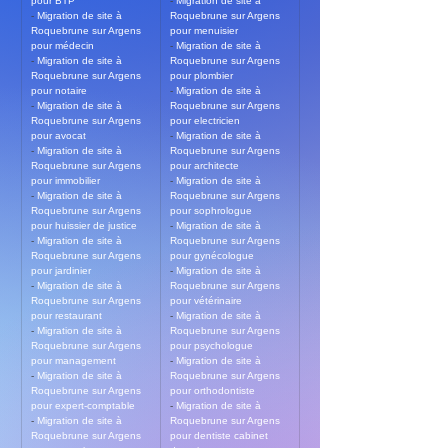
pour BTP
- 
Migration de site à 
- 
Migration de site à 
Roquebrune sur Argens 
Roquebrune sur Argens 
pour menuisier
pour médecin
- 
Migration de site à 
- 
Migration de site à 
Roquebrune sur Argens 
Roquebrune sur Argens 
pour plombier
pour notaire
- 
Migration de site à 
- 
Migration de site à 
Roquebrune sur Argens 
Roquebrune sur Argens 
pour electricien
pour avocat
- 
Migration de site à 
- 
Migration de site à 
Roquebrune sur Argens 
Roquebrune sur Argens 
pour architecte
pour immobilier
- 
Migration de site à 
- 
Migration de site à 
Roquebrune sur Argens 
Roquebrune sur Argens 
pour sophrologue
pour huissier de justice
- 
Migration de site à 
- 
Migration de site à 
Roquebrune sur Argens 
Roquebrune sur Argens 
pour gynécologue
pour jardinier
- 
Migration de site à 
- 
Migration de site à 
Roquebrune sur Argens 
Roquebrune sur Argens 
pour vétérinaire
pour restaurant
- 
Migration de site à 
- 
Migration de site à 
Roquebrune sur Argens 
Roquebrune sur Argens 
pour psychologue
pour management
- 
Migration de site à 
- 
Migration de site à 
Roquebrune sur Argens 
Roquebrune sur Argens 
pour orthodontiste
pour expert-comptable
- 
Migration de site à 
- 
Migration de site à 
Roquebrune sur Argens 
Roquebrune sur Argens 
pour dentiste cabinet 