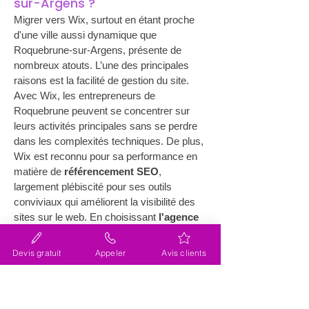
sur-Argens ?
Migrer vers Wix, surtout en étant proche 
d'une ville aussi dynamique que 
Roquebrune-sur-Argens, présente de 
nombreux atouts. L’une des principales 
raisons est la facilité de gestion du site. 
Avec Wix, les entrepreneurs de 
Roquebrune peuvent se concentrer sur 
leurs activités principales sans se perdre 
dans les complexités techniques. De plus, 
Wix est reconnu pour sa performance en 
matière de 
référencement SEO
, 
largement plébiscité pour ses outils 
conviviaux qui améliorent la visibilité des 
sites sur le web. En choisissant 
l'agence 
Lacky
, vous tirez profit de l'expérience de 
professionnels certifiés au niveau 
Devis gratuit
Appeler
Avis clients
"Légende", garantissant une optimisation 
parfaite. L'objectif est de devenir 
facilement propriétaire de votre site, 
assurant une indépendance totale et la 