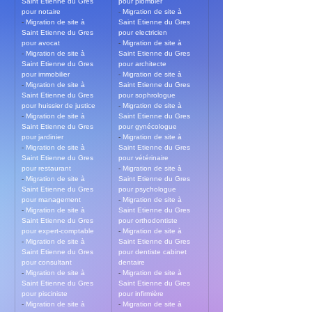
Saint Etienne du Gres 
pour plombier
pour notaire
- 
Migration de site à 
- 
Migration de site à 
Saint Etienne du Gres 
Saint Etienne du Gres 
pour electricien
pour avocat
- 
Migration de site à 
- 
Migration de site à 
Saint Etienne du Gres 
Saint Etienne du Gres 
pour architecte
pour immobilier
- 
Migration de site à 
- 
Migration de site à 
Saint Etienne du Gres 
Saint Etienne du Gres 
pour sophrologue
pour huissier de justice
- 
Migration de site à 
- 
Migration de site à 
Saint Etienne du Gres 
Saint Etienne du Gres 
pour gynécologue
pour jardinier
- 
Migration de site à 
- 
Migration de site à 
Saint Etienne du Gres 
Saint Etienne du Gres 
pour vétérinaire
pour restaurant
- 
Migration de site à 
- 
Migration de site à 
Saint Etienne du Gres 
Saint Etienne du Gres 
pour psychologue
pour management
- 
Migration de site à 
- 
Migration de site à 
Saint Etienne du Gres 
Saint Etienne du Gres 
pour orthodontiste
pour expert-comptable
- 
Migration de site à 
- 
Migration de site à 
Saint Etienne du Gres 
Saint Etienne du Gres 
pour dentiste cabinet 
pour consultant
dentaire
- 
Migration de site à 
- 
Migration de site à 
Saint Etienne du Gres 
Saint Etienne du Gres 
pour pisciniste
pour infirmière
- 
Migration de site à 
- 
Migration de site à 