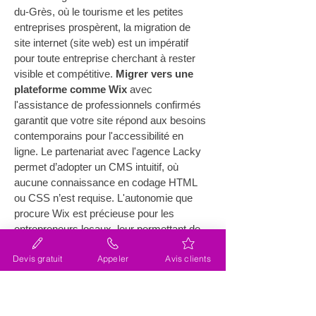
du-Grès, où le tourisme et les petites 
entreprises prospèrent, la migration de 
site internet (site web) est un impératif 
pour toute entreprise cherchant à rester 
visible et compétitive. 
Migrer vers une 
plateforme comme Wix
 avec 
l'assistance de professionnels confirmés 
garantit que votre site répond aux besoins 
contemporains pour l'accessibilité en 
ligne. Le partenariat avec l'agence Lacky 
permet d’adopter un CMS intuitif, où 
aucune connaissance en codage HTML 
ou CSS n’est requise. L'autonomie que 
procure Wix est précieuse pour les 
entrepreneurs locaux, leur permettant de 
gérer leur contenu et leurs mises à jour 
Devis gratuit
Appeler
Avis clients
indépendamment. La facilité de gestion de 
Wix est un avantage décisif pour ceux qui 
souhaitent optimiser leur temps et leurs 
ressources tout en préservant la qualité 