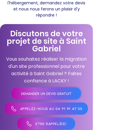
l'hébergement, demandez votre devis
et nous nous ferons un plaisir d'y
répondre !
Discutons de votre
projet de site à Saint
Gabriel
Vous souhaitez réaliser la migration
d'un site professionnel pour votre
activité à Saint Gabriel ? Faites
confiance à LACKY !
DEMANDER UN DEVIS GRATUIT
APPELEZ-NOUS AU 04 91 91 47 05
ÊTRE RAPPELÉ(E)