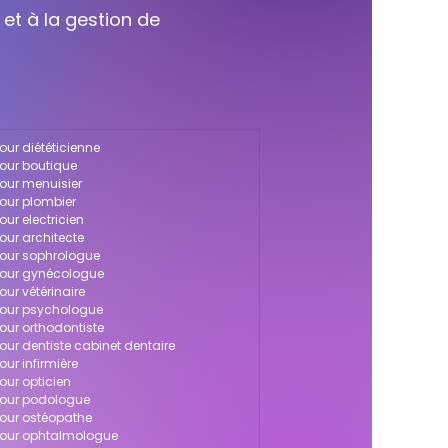
 et à la gestion de
pour diététicienne
pour boutique
pour menuisier
pour plombier
our electricien
pour architecte
 pour sophrologue
 pour gynécologue
our vétérinaire
 pour psychologue
pour orthodontiste
pour dentiste cabinet dentaire
our infirmière
pour opticien
 pour podologue
 pour ostéopathe
 pour ophtalmologue