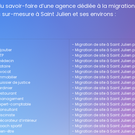
 du savoir-faire d’une agence dédiée à la migration
s sur-mesure à Saint Julien et ses environs :
- 
Migration de site à Saint Julien 
joutier
- 
Migration de site à Saint Julien 
BTP
- 
Migration de site à Saint Julien 
 médecin
- 
Migration de site à Saint Julien 
otaire
- 
Migration de site à Saint Julien p
avocat
- 
Migration de site à Saint Julien 
immobilier
- 
Migration de site à Saint Julien
uissier de justice
- 
Migration de site à Saint Julien
ardinier
- 
Migration de site à Saint Julien p
restaurant
- 
Migration de site à Saint Julien
ur management
- 
Migration de site à Saint Julien 
 expert-comptable
- 
Migration de site à Saint Julien 
consultant
- 
Migration de site à Saint Julien p
isciniste
- 
Migration de site à Saint Julien 
écorateur d’intérieur
- 
Migration de site à Saint Julien
coach sportif
- 
Migration de site à Saint Julien
ien-être
- 
Migration de site à Saint Julien