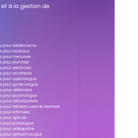
 et à la gestion de
s pour diététicienne
as pour boutique
as pour menuisier
as pour plombier
s pour electricien
s pour architecte
as pour sophrologue
cas pour gynécologue
s pour vétérinaire
cas pour psychologue
as pour orthodontiste
as pour dentiste cabinet dentaire
s pour infirmière
s pour opticien
cas pour podologue
as pour ostéopathe
cas pour ophtalmologue