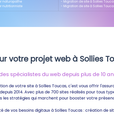
ur naturopathe
- 
Migration de site à Sollies Touc
 nutritionniste
- 
Migration de site à Sollies Touc
ur votre projet web à Sollies T
s spécialistes du web depuis plus de 10 ans
ion de votre site à Sollies Toucas, c'est vous offrir l'assu
epuis 2014. Avec plus de 700 sites réalisés pour tous typ
ts les stratégies qui marchent pour booster votre présenc
té de vos besoins digitaux à Sollies Toucas : création de 