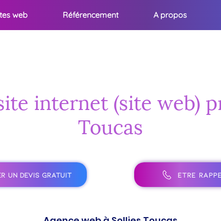
ites web
Référencement
A propos
ite internet (site web) p
Toucas
R UN DEVIS GRATUIT
ÊTRE RAPPE
Agence web à Sollies Toucas