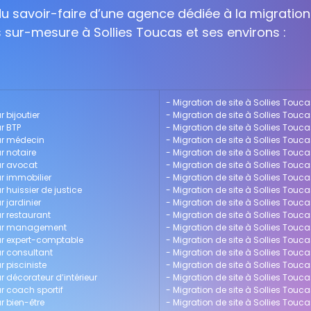
 du savoir-faire d’une agence dédiée à la migration
s sur-mesure à Sollies Toucas et ses environs :
- 
Migration de site à Sollies Touca
 bijoutier
- 
Migration de site à Sollies Touc
r BTP
- 
Migration de site à Sollies Touc
our médecin
- 
Migration de site à Sollies Touc
r notaire
- 
Migration de site à Sollies Touca
ur avocat
- 
Migration de site à Sollies Touca
ur immobilier
- 
Migration de site à Sollies Touc
r huissier de justice
- 
Migration de site à Sollies Tou
r jardinier
- 
Migration de site à Sollies Touca
ur restaurant
- 
Migration de site à Sollies Tou
pour management
- 
Migration de site à Sollies Touc
our expert-comptable
- 
Migration de site à Sollies Touc
ur consultant
- 
Migration de site à Sollies Touca
r pisciniste
- 
Migration de site à Sollies Touca
r décorateur d’intérieur
- 
Migration de site à Sollies Tou
ur coach sportif
- 
Migration de site à Sollies Touc
r bien-être
- 
Migration de site à Sollies Tou