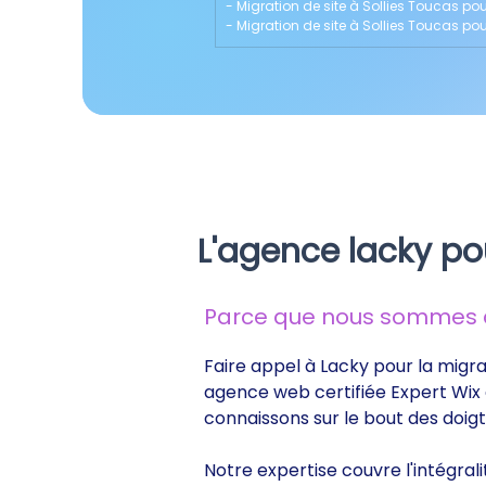
- 
Migration de site à Sollies Toucas po
- 
Migration de site à Sollies Toucas pour
L'agence lacky po
Parce que nous sommes de
Faire appel à Lacky pour la migrat
agence web certifiée Expert Wix d
connaissons sur le bout des doig
Notre expertise couvre l'intégrali