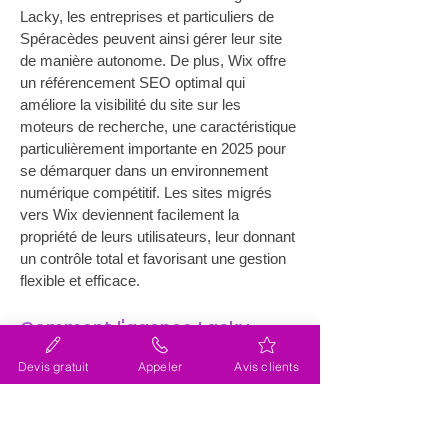
Lacky, les entreprises et particuliers de 
Spéracèdes peuvent ainsi gérer leur site 
de manière autonome. De plus, Wix offre 
un référencement SEO optimal qui 
améliore la visibilité du site sur les 
moteurs de recherche, une caractéristique 
particulièrement importante en 2025 pour 
se démarquer dans un environnement 
numérique compétitif. Les sites migrés 
vers Wix deviennent facilement la 
propriété de leurs utilisateurs, leur donnant 
un contrôle total et favorisant une gestion 
flexible et efficace. 
Comment l'agence Lacky 
peut-elle aider à la migration 
Devis gratuit
Appeler
Avis clients
de site internet (site web) 
près de Spéracèdes ?
L’agence Lacky, située dans la région, est 