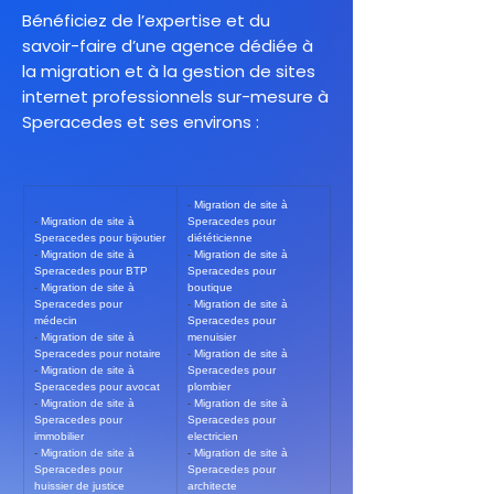
Bénéficiez de l’expertise et du
savoir-faire d’une agence dédiée à
la migration et à la gestion de sites
internet professionnels sur-mesure à
Speracedes et ses environs :
- 
Migration de site à 
- 
Migration de site à 
Speracedes pour 
Speracedes pour bijoutier
diététicienne
- 
Migration de site à 
- 
Migration de site à 
Speracedes pour BTP
Speracedes pour 
- 
Migration de site à 
boutique
Speracedes pour 
- 
Migration de site à 
médecin
Speracedes pour 
- 
Migration de site à 
menuisier
Speracedes pour notaire
- 
Migration de site à 
- 
Migration de site à 
Speracedes pour 
Speracedes pour avocat
plombier
- 
Migration de site à 
- 
Migration de site à 
Speracedes pour 
Speracedes pour 
immobilier
electricien
- 
Migration de site à 
- 
Migration de site à 
Speracedes pour 
Speracedes pour 
huissier de justice
architecte