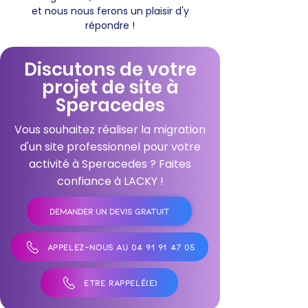
et nous nous ferons un plaisir d'y
répondre !
Discutons de votre
projet de site à
Speracedes
Vous souhaitez réaliser la migration
d'un site professionnel pour votre
activité à Speracedes ? Faites
confiance à LACKY !
DEMANDER UN DEVIS GRATUIT
APPELEZ-NOUS AU 04 91 91 47 05
ÊTRE RAPPELÉ(E)