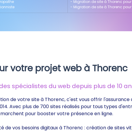
uropathe
- 
Migration de site à Thorenc pour
tionniste
- 
Migration de site à Thorenc pour
ur votre projet web à Thorenc
s spécialistes du web depuis plus de 10 ans
tion de votre site à Thorenc, c'est vous offrir l'assuranc
014. Avec plus de 700 sites réalisés pour tous types d'ent
ui marchent pour booster votre présence en ligne.
ité de vos besoins digitaux à Thorenc : création de sites 