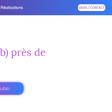
Réalisations
DEVIS / CONTACT
eb) près de
LÉ(E)