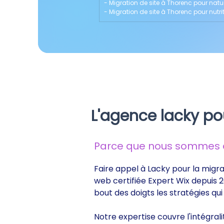
- 
Migration de site à Thorenc pour nat
- 
Migration de site à Thorenc pour nutri
L'agence lacky po
Parce que nous sommes de
Faire appel à Lacky pour la migra
web certifiée Expert Wix depuis 2
bout des doigts les stratégies q
Notre expertise couvre l'intégral