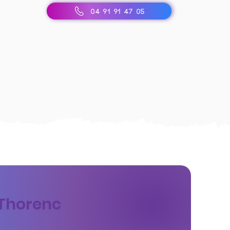
04 91 91 47 05
 Thorenc