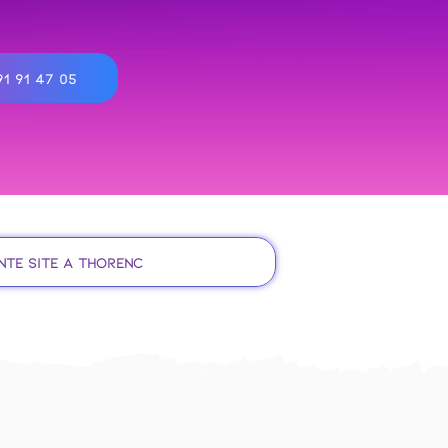
1 91 47 05
nte site à Thorenc