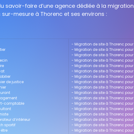
 du savoir-faire d’une agence dédiée à la migration
s sur-mesure à Thorenc et ses environs :
- 
Migration de site à Thorenc pour
tier
- 
Migration de site à Thorenc pou
- 
Migration de site à Thorenc pour
ecin
- 
Migration de site à Thorenc pour
ire
- 
Migration de site à Thorenc pour 
cat
- 
Migration de site à Thorenc pour
bilier
- 
Migration de site à Thorenc pou
ier de justice
- 
Migration de site à Thorenc pou
nier
- 
Migration de site à Thorenc pour 
aurant
- 
Migration de site à Thorenc pou
anagement
- 
Migration de site à Thorenc pour
ert-comptable
- 
Migration de site à Thorenc pour
ultant
- 
Migration de site à Thorenc pour 
niste
- 
Migration de site à Thorenc pour
ateur d’intérieur
- 
Migration de site à Thorenc pou
h sportif
- 
Migration de site à Thorenc pou
-être
- 
Migration de site à Thorenc po