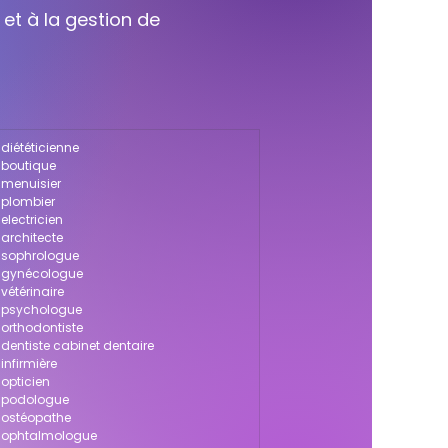
 et à la gestion de
 diététicienne
r boutique
 menuisier
 plombier
electricien
 architecte
r sophrologue
r gynécologue
vétérinaire
r psychologue
 orthodontiste
 dentiste cabinet dentaire
infirmière
 opticien
r podologue
r ostéopathe
ur ophtalmologue