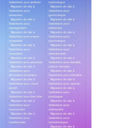
Valdeblore pour jardinier
sophrologue
- 
Migration de site à 
- 
Migration de site à 
Valdeblore pour 
Valdeblore pour 
restaurant
gynécologue
- 
Migration de site à 
- 
Migration de site à 
Valdeblore pour 
Valdeblore pour 
management
vétérinaire
- 
Migration de site à 
- 
Migration de site à 
Valdeblore pour expert-
Valdeblore pour 
comptable
psychologue
- 
Migration de site à 
- 
Migration de site à 
Valdeblore pour 
Valdeblore pour 
consultant
orthodontiste
- 
Migration de site à 
- 
Migration de site à 
Valdeblore pour pisciniste
Valdeblore pour dentiste 
- 
Migration de site à 
cabinet dentaire
Valdeblore pour 
- 
Migration de site à 
décorateur d’intérieur
Valdeblore pour infirmière
- 
Migration de site à 
- 
Migration de site à 
Valdeblore pour coach 
Valdeblore pour opticien
sportif
- 
Migration de site à 
- 
Migration de site à 
Valdeblore pour 
Valdeblore pour bien-être
podologue
- 
Migration de site à 
- 
Migration de site à 
Valdeblore pour 
Valdeblore pour 
naturopathe
ostéopathe
- 
Migration de site à 
- 
Migration de site à 
Valdeblore pour 
Valdeblore pour 
nutritionniste
ophtalmologue
- 
Migration de site à 