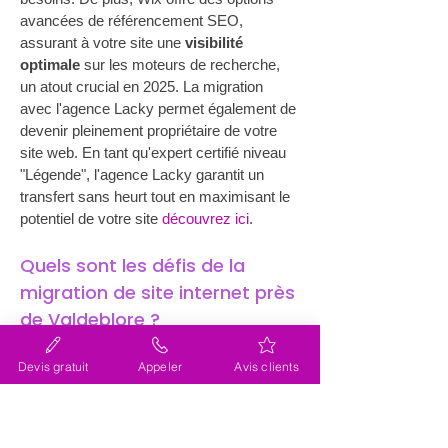
avancées de référencement SEO, 
assurant à votre site une 
visibilité 
optimale
 sur les moteurs de recherche, 
un atout crucial en 2025. La migration 
avec l'agence Lacky permet également de 
devenir pleinement propriétaire de votre 
site web. En tant qu'expert certifié niveau 
"Légende", l'agence Lacky garantit un 
transfert sans heurt tout en maximisant le 
potentiel de votre site 
découvrez ici
.
Quels sont les défis de la 
migration de site internet près 
de Valdeblore ?
La 
migration de site internet
 (site web) 
près de Valdeblore peut poser plusieurs 
Devis gratuit
Appeler
Avis clients
défis, notamment ceux liés à la 
préservation du contenu existant, au 
maintien du classement SEO, et à la 