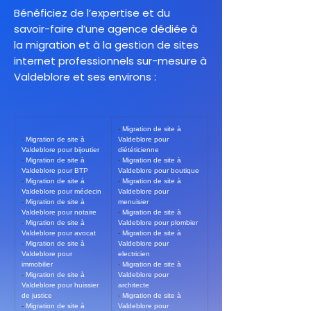
Bénéficiez de l’expertise et du
savoir-faire d’une agence dédiée à
la migration et à la gestion de sites
internet professionnels sur-mesure à
Valdeblore et ses environs :
- 
Migration de site à 
- 
Migration de site à 
Valdeblore pour 
Valdeblore pour bijoutier
diététicienne
- 
Migration de site à 
- 
Migration de site à 
Valdeblore pour BTP
Valdeblore pour boutique
- 
Migration de site à 
- 
Migration de site à 
Valdeblore pour médecin
Valdeblore pour 
- 
Migration de site à 
menuisier
Valdeblore pour notaire
- 
Migration de site à 
- 
Migration de site à 
Valdeblore pour plombier
Valdeblore pour avocat
- 
Migration de site à 
- 
Migration de site à 
Valdeblore pour 
Valdeblore pour 
electricien
immobilier
- 
Migration de site à 
- 
Migration de site à 
Valdeblore pour 
Valdeblore pour huissier 
architecte
de justice
- 
Migration de site à 
- 
Migration de site à 
Valdeblore pour 