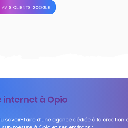
 AVIS CLIENTS GOOGLE
 internet à Opio
 du savoir-faire d’une agence dédiée à la création e
s sur-mesure à Opio et ses environs :