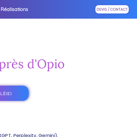
Réalisations
DEVIS / CONTACT
 près d'Opio
LÉ(E)
PT, Perplexity, Gemini).