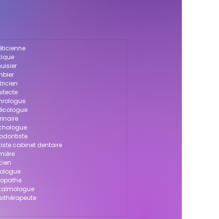
éticienne
tique
uisier
mbier
tricien
itecte
phrologue
nécologue
rinaire
ychologue
hodontiste
tiste cabinet dentaire
rmière
cien
dologue
téopathe
htalmologue
ésithérapeute