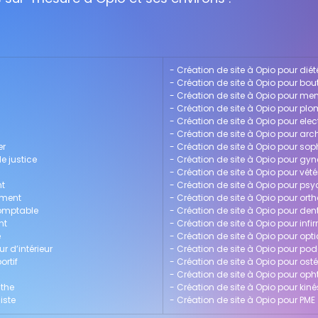
- 
Création de site à Opio pour diét
- 
Création de site à Opio pour bou
- 
Création de site à Opio pour men
- 
Création de site à Opio pour plo
- 
Création de site à Opio pour elec
- 
Création de site à Opio pour arch
er
- 
Création de site à Opio pour so
e justice
- 
Création de site à Opio pour gy
- 
Création de site à Opio pour vété
nt
- 
Création de site à Opio pour ps
ement
- 
Création de site à Opio pour ort
comptable
- 
Création de site à Opio pour den
nt
- 
Création de site à Opio pour infi
e
- 
Création de site à Opio pour opti
r d’intérieur
- 
Création de site à Opio pour po
ortif
- 
Création de site à Opio pour os
- 
Création de site à Opio pour op
athe
- 
Création de site à Opio pour kin
iste
- 
Création de site à Opio pour PME