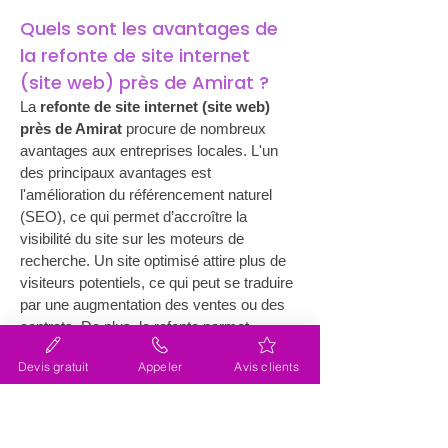
Quels sont les avantages de 
la refonte de site internet 
(site web) près de Amirat ?
La 
refonte de site internet (site web) 
près de Amirat
 procure de nombreux 
avantages aux entreprises locales. L'un 
des principaux avantages est 
l'amélioration du référencement naturel 
(SEO), ce qui permet d’accroître la 
visibilité du site sur les moteurs de 
recherche. Un site optimisé attire plus de 
visiteurs potentiels, ce qui peut se traduire 
par une augmentation des ventes ou des 
contrats. De plus, la refonte permet 
d’intégrer des technologies résilientes et 
Devis gratuit
Appeler
Avis clients
évolutives, assurant ainsi que le site reste 
performant à long terme. Les aspects 
esthétiques sont également améliorés, ce 
qui est crucial pour offrir une première 