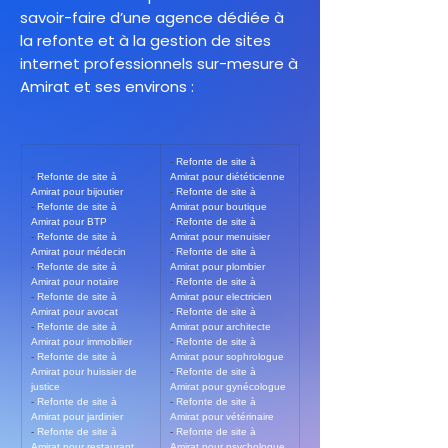
savoir-faire d’une agence dédiée à
la refonte et à la gestion de sites
internet professionnels sur-mesure à
Amirat et ses environs :
- 
Refonte de site à 
- 
Refonte de site à 
Amirat pour diététicienne
Amirat pour bijoutier
- 
Refonte de site à 
- 
Refonte de site à 
Amirat pour boutique
Amirat pour BTP
- 
Refonte de site à 
- 
Refonte de site à 
Amirat pour menuisier
Amirat pour médecin
- 
Refonte de site à 
- 
Refonte de site à 
Amirat pour plombier
Amirat pour notaire
- 
Refonte de site à 
- 
Refonte de site à 
Amirat pour electricien
Amirat pour avocat
- 
Refonte de site à 
- 
Refonte de site à 
Amirat pour architecte
Amirat pour immobilier
- 
Refonte de site à 
- 
Refonte de site à 
Amirat pour sophrologue
Amirat pour huissier de 
- 
Refonte de site à 
justice
Amirat pour gynécologue
- 
Refonte de site à 
- 
Refonte de site à 
Amirat pour jardinier
Amirat pour vétérinaire
- 
Refonte de site à 
- 
Refonte de site à 
Amirat pour restaurant
Amirat pour psychologue