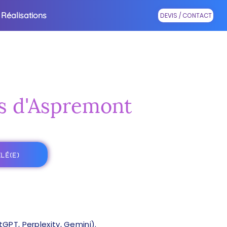
Réalisations
DEVIS / CONTACT
ès d'Aspremont
LÉ(E)
PT, Perplexity, Gemini).