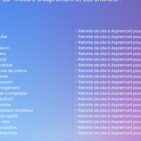
- 
Refonte de site à Aspremont pour
tier
- 
Refonte de site à Aspremont pou
- 
Refonte de site à Aspremont pou
decin
- 
Refonte de site à Aspremont pou
ire
- 
Refonte de site à Aspremont pour
ocat
- 
Refonte de site à Aspremont pour
obilier
- 
Refonte de site à Aspremont po
ier de justice
- 
Refonte de site à Aspremont po
inier
- 
Refonte de site à Aspremont pour
taurant
- 
Refonte de site à Aspremont po
management
- 
Refonte de site à Aspremont pou
pert-comptable
- 
Refonte de site à Aspremont pour
sultant
- 
Refonte de site à Aspremont pour
iniste
- 
Refonte de site à Aspremont pour
rateur d’intérieur
- 
Refonte de site à Aspremont po
ch sportif
- 
Refonte de site à Aspremont pou
-être
- 
Refonte de site à Aspremont po
turopathe
- 
Refonte de site à Aspremont pou
tionniste
- 
Refonte de site à Aspremont pou