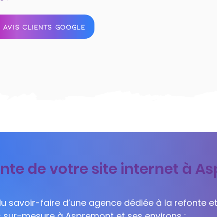
 AVIS CLIENTS GOOGLE
nte de votre site internet à 
 du savoir-faire d’une agence dédiée à la refonte et
ls sur-mesure à Aspremont et ses environs :