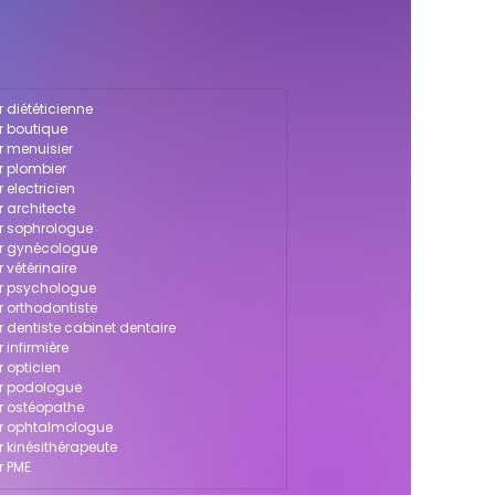
 diététicienne
r boutique
r menuisier
r plombier
 electricien
 architecte
ur sophrologue
ur gynécologue
 vétérinaire
ur psychologue
r orthodontiste
 dentiste cabinet dentaire
 infirmière
 opticien
ur podologue
r ostéopathe
ur ophtalmologue
r kinésithérapeute
r PME