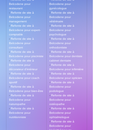
Belcodene pour 
Belcodene pour 
restaurant
gynécologue
- 
Refonte de site à 
- 
Refonte de site à 
Belcodene pour 
Belcodene pour 
management
vétérinaire
- 
Refonte de site à 
- 
Refonte de site à 
Belcodene pour expert-
Belcodene pour 
comptable
psychologue
- 
Refonte de site à 
- 
Refonte de site à 
Belcodene pour 
Belcodene pour 
consultant
orthodontiste
- 
Refonte de site à 
- 
Refonte de site à 
Belcodene pour pisciniste
Belcodene pour dentiste 
- 
Refonte de site à 
cabinet dentaire
Belcodene pour 
- 
Refonte de site à 
décorateur d’intérieur
Belcodene pour infirmière
- 
Refonte de site à 
- 
Refonte de site à 
Belcodene pour coach 
Belcodene pour opticien
sportif
- 
Refonte de site à 
- 
Refonte de site à 
Belcodene pour 
Belcodene pour bien-être
podologue
- 
Refonte de site à 
- 
Refonte de site à 
Belcodene pour 
Belcodene pour 
naturopathe
ostéopathe
- 
Refonte de site à 
- 
Refonte de site à 
Belcodene pour 
Belcodene pour 
nutritionniste
ophtalmologue
- 
Refonte de site à 
Belcodene pour 