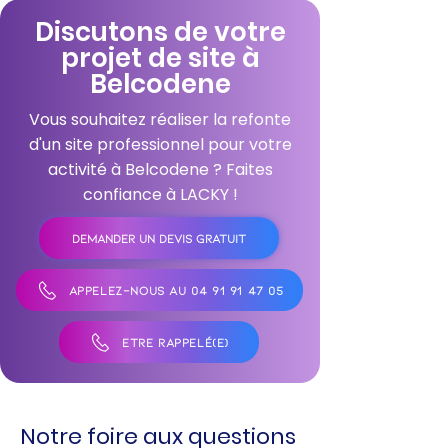
Discutons de votre
projet de site à
Belcodene
Vous souhaitez réaliser la refonte
d'un site professionnel pour votre
activité à Belcodene ? Faites
confiance à LACKY !
DEMANDER UN DEVIS GRATUIT
APPELEZ-NOUS AU 04 91 91 47 05
ÊTRE RAPPELÉ(E)
Notre foire aux questions