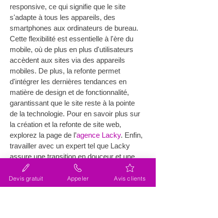
responsive, ce qui signifie que le site 
s'adapte à tous les appareils, des 
smartphones aux ordinateurs de bureau. 
Cette flexibilité est essentielle à l'ère du 
mobile, où de plus en plus d'utilisateurs 
accèdent aux sites via des appareils 
mobiles. De plus, la refonte permet 
d'intégrer les dernières tendances en 
matière de design et de fonctionnalité, 
garantissant que le site reste à la pointe 
de la technologie. Pour en savoir plus sur 
la création et la refonte de site web, 
explorez la page de l’
agence Lacky
. Enfin, 
travailler avec un expert tel que Lacky 
assure une transition en douceur et une 
optimisation maximale des performances 
du site.
Devis gratuit
Appeler
Avis clients
Comment une refonte de site 
internet améliore-t-elle le SEO 