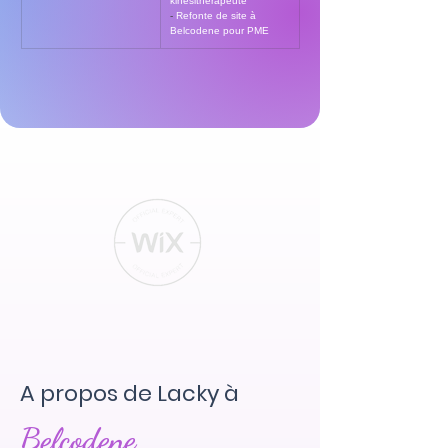
kinésithérapeute
- 
Refonte de site à 
Belcodene pour PME
A propos de Lacky à
Belcodene