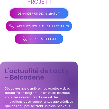
PROJET !
DEMANDER UN DEVIS GRATUIT
APPELEZ-NOUS AU 04 91 91 47 05
ÊTRE RAPPELÉ(E)
L'actualité de Lacky
- Belcodene
Découvrez nos dernières nouveautés web et
actualités. Le blog'actu, c'est aussi le rendez-
vous des nouveautés du web et des
innovations aussi surprenantes que créatives
que nos équipes se feront un plaisir de vous