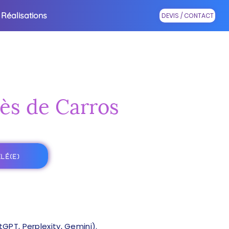
Réalisations
DEVIS / CONTACT
rès de Carros
LÉ(E)
PT, Perplexity, Gemini).