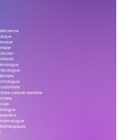
téticienne
utique
nuisier
ombier
ctricien
chitecte
ophrologue
ynécologue
érinaire
sychologue
thodontiste
ntiste cabinet dentaire
irmière
icien
odologue
stéopathe
phtalmologue
nésithérapeute
E