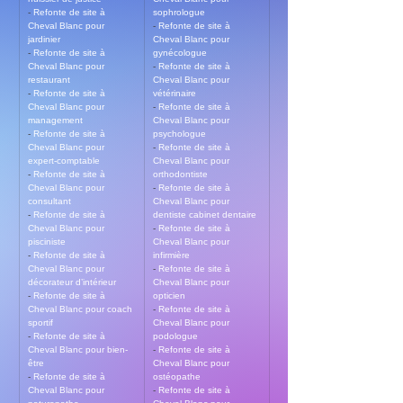
- 
Refonte de site à 
sophrologue
Cheval Blanc pour 
- 
Refonte de site à 
jardinier
Cheval Blanc pour 
- 
Refonte de site à 
gynécologue
Cheval Blanc pour 
- 
Refonte de site à 
restaurant
Cheval Blanc pour 
- 
Refonte de site à 
vétérinaire
Cheval Blanc pour 
- 
Refonte de site à 
management
Cheval Blanc pour 
- 
Refonte de site à 
psychologue
Cheval Blanc pour 
- 
Refonte de site à 
expert-comptable
Cheval Blanc pour 
- 
Refonte de site à 
orthodontiste
Cheval Blanc pour 
- 
Refonte de site à 
consultant
Cheval Blanc pour 
- 
Refonte de site à 
dentiste cabinet dentaire
Cheval Blanc pour 
- 
Refonte de site à 
pisciniste
Cheval Blanc pour 
- 
Refonte de site à 
infirmière
Cheval Blanc pour 
- 
Refonte de site à 
décorateur d’intérieur
Cheval Blanc pour 
- 
Refonte de site à 
opticien
Cheval Blanc pour coach 
- 
Refonte de site à 
sportif
Cheval Blanc pour 
- 
Refonte de site à 
podologue
Cheval Blanc pour bien-
- 
Refonte de site à 
être
Cheval Blanc pour 
- 
Refonte de site à 
ostéopathe
Cheval Blanc pour 
- 
Refonte de site à 