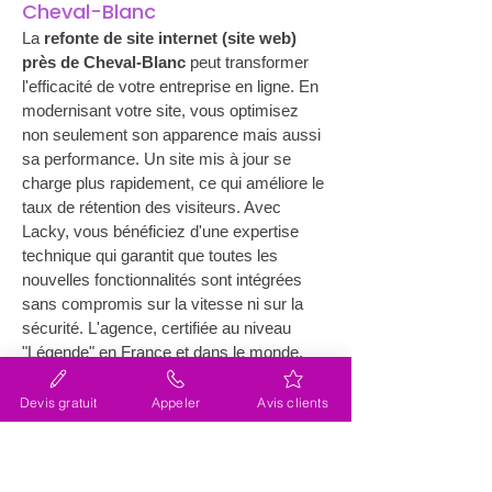
Cheval-Blanc
La 
refonte de site internet (site web) 
près de Cheval-Blanc
 peut transformer 
l'efficacité de votre entreprise en ligne. En 
modernisant votre site, vous optimisez 
non seulement son apparence mais aussi 
sa performance. Un site mis à jour se 
charge plus rapidement, ce qui améliore le 
taux de rétention des visiteurs. Avec 
Lacky, vous bénéficiez d'une expertise 
technique qui garantit que toutes les 
nouvelles fonctionnalités sont intégrées 
sans compromis sur la vitesse ni sur la 
sécurité. L'agence, certifiée au niveau 
"Légende" en France et dans le monde, 
propose des designs UX/UI innovants qui 
captivent et fidélisent les utilisateurs. Elle 
Devis gratuit
Appeler
Avis clients
assure également la compatibilité avec les 
appareils mobiles, ce qui est essentiel 
dans une époque où de plus en plus de 