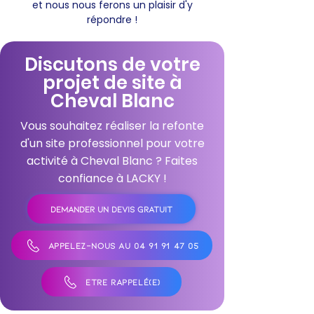
et nous nous ferons un plaisir d'y
répondre !
Discutons de votre
projet de site à
Cheval Blanc
Vous souhaitez réaliser la refonte
d'un site professionnel pour votre
activité à Cheval Blanc ? Faites
confiance à LACKY !
DEMANDER UN DEVIS GRATUIT
APPELEZ-NOUS AU 04 91 91 47 05
ÊTRE RAPPELÉ(E)