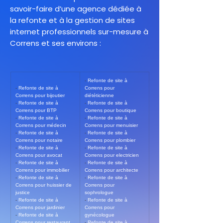
savoir-faire d’une agence dédiée à
la refonte et à la gestion de sites
internet professionnels sur-mesure à
Correns et ses environs :
- 
Refonte de site à 
- 
Refonte de site à 
Correns pour 
Correns pour bijoutier
diététicienne
- 
Refonte de site à 
- 
Refonte de site à 
Correns pour BTP
Correns pour boutique
- 
Refonte de site à 
- 
Refonte de site à 
Correns pour médecin
Correns pour menuisier
- 
Refonte de site à 
- 
Refonte de site à 
Correns pour notaire
Correns pour plombier
- 
Refonte de site à 
- 
Refonte de site à 
Correns pour avocat
Correns pour electricien
- 
Refonte de site à 
- 
Refonte de site à 
Correns pour immobilier
Correns pour architecte
- 
Refonte de site à 
- 
Refonte de site à 
Correns pour huissier de 
Correns pour 
justice
sophrologue
- 
Refonte de site à 
- 
Refonte de site à 
Correns pour jardinier
Correns pour 
- 
Refonte de site à 
gynécologue
Correns pour restaurant
- 
Refonte de site à 