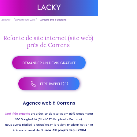
Accueil
/ Refonte site web /
Refonte site à Correns
Refonte de site internet (site web)
près de Correns
DEMANDER UN DEVIS GRATUIT
ÊTRE RAPPELÉ(E)
Agence web à Correns
Certifiée experte
en création de site web + Référencement
SEO Google & IA (ChatGPT, Perplexity, Gemini).
Nous avons réalisé la création, migration, modernisation et
référencement de
plus de 700 projets depuis 2014.