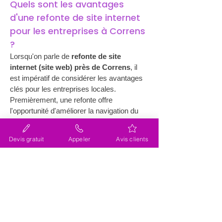
Quels sont les avantages 
d'une refonte de site internet 
pour les entreprises à Correns 
?
Lorsqu'on parle de 
refonte de site 
internet (site web) près de Correns
, il 
est impératif de considérer les avantages 
clés pour les entreprises locales. 
Premièrement, une refonte offre 
l'opportunité d'améliorer la navigation du 
site, rendant l'accès aux informations plus 
convivial pour les visiteurs. De plus, avec 
Devis gratuit
Appeler
Avis clients
une esthétique modernisée, les 
entreprises peuvent renforcer leur image 
de marque et attirer plus de clients 
potentiels. Un site bien conçu peut 
également encourager une interaction 
accrue, ce qui est particulièrement 
bénéfique pour les commerces locaux. 
L'amélioration du référencement est un 