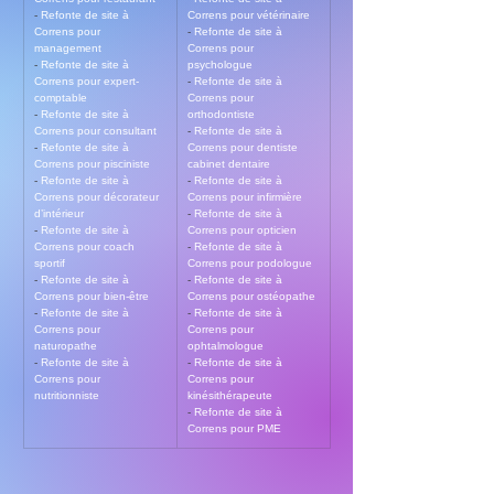
- 
Refonte de site à 
Correns pour vétérinaire
Correns pour 
- 
Refonte de site à 
management
Correns pour 
- 
Refonte de site à 
psychologue
Correns pour expert-
- 
Refonte de site à 
comptable
Correns pour 
- 
Refonte de site à 
orthodontiste
Correns pour consultant
- 
Refonte de site à 
- 
Refonte de site à 
Correns pour dentiste 
Correns pour pisciniste
cabinet dentaire
- 
Refonte de site à 
- 
Refonte de site à 
Correns pour décorateur 
Correns pour infirmière
d’intérieur
- 
Refonte de site à 
- 
Refonte de site à 
Correns pour opticien
Correns pour coach 
- 
Refonte de site à 
sportif
Correns pour podologue
- 
Refonte de site à 
- 
Refonte de site à 
Correns pour bien-être
Correns pour ostéopathe
- 
Refonte de site à 
- 
Refonte de site à 
Correns pour 
Correns pour 
naturopathe
ophtalmologue
- 
Refonte de site à 
- 
Refonte de site à 
Correns pour 
Correns pour 
nutritionniste
kinésithérapeute
- 
Refonte de site à 
Correns pour PME