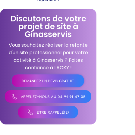
Discutons de votre
projet de site à
Ginasservis
Vous souhaitez réaliser la refonte
d'un site professionnel pour votre
activité à Ginasservis ? Faites
confiance à LACKY !
DEMANDER UN DEVIS GRATUIT
APPELEZ-NOUS AU 04 91 91 47 05
ÊTRE RAPPELÉ(E)