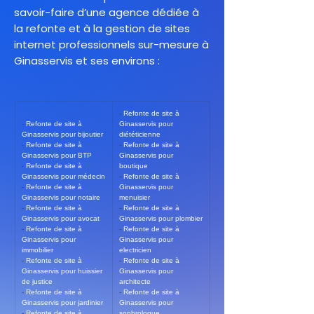
savoir-faire d’une agence dédiée à
la refonte et à la gestion de sites
internet professionnels sur-mesure à
Ginasservis et ses environs :
- 
Refonte de site à 
- 
Refonte de site à 
Ginasservis pour 
Ginasservis pour bijoutier
diététicienne
- 
Refonte de site à 
- 
Refonte de site à 
Ginasservis pour BTP
Ginasservis pour 
- 
Refonte de site à 
boutique
Ginasservis pour médecin
- 
Refonte de site à 
- 
Refonte de site à 
Ginasservis pour 
Ginasservis pour notaire
menuisier
- 
Refonte de site à 
- 
Refonte de site à 
Ginasservis pour avocat
Ginasservis pour plombier
- 
Refonte de site à 
- 
Refonte de site à 
Ginasservis pour 
Ginasservis pour 
immobilier
electricien
- 
Refonte de site à 
- 
Refonte de site à 
Ginasservis pour huissier 
Ginasservis pour 
de justice
architecte
- 
Refonte de site à 
- 
Refonte de site à 
Ginasservis pour jardinier
Ginasservis pour 
- 
Refonte de site à 
sophrologue