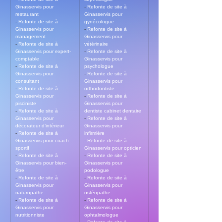
Ginasservis pour 
- 
Refonte de site à 
restaurant
Ginasservis pour 
- 
Refonte de site à 
gynécologue
Ginasservis pour 
- 
Refonte de site à 
management
Ginasservis pour 
- 
Refonte de site à 
vétérinaire
Ginasservis pour expert-
- 
Refonte de site à 
comptable
Ginasservis pour 
- 
Refonte de site à 
psychologue
Ginasservis pour 
- 
Refonte de site à 
consultant
Ginasservis pour 
- 
Refonte de site à 
orthodontiste
Ginasservis pour 
- 
Refonte de site à 
pisciniste
Ginasservis pour 
- 
Refonte de site à 
dentiste cabinet dentaire
Ginasservis pour 
- 
Refonte de site à 
décorateur d’intérieur
Ginasservis pour 
- 
Refonte de site à 
infirmière
Ginasservis pour coach 
- 
Refonte de site à 
sportif
Ginasservis pour opticien
- 
Refonte de site à 
- 
Refonte de site à 
Ginasservis pour bien-
Ginasservis pour 
être
podologue
- 
Refonte de site à 
- 
Refonte de site à 
Ginasservis pour 
Ginasservis pour 
naturopathe
ostéopathe
- 
Refonte de site à 
- 
Refonte de site à 
Ginasservis pour 
Ginasservis pour 
nutritionniste
ophtalmologue