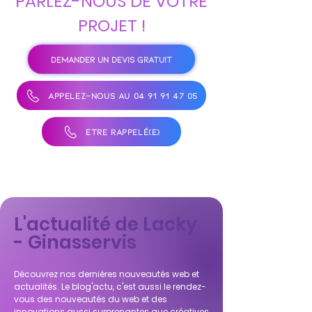
PARLEZ-NOUS DE VOTRE
PROJET !
DEMANDER UN DEVIS GRATUIT
APPELEZ-NOUS AU 04 91 91 47 05
ÊTRE RAPPELÉ(E)
L'actualité de Lacky
- Ginasservis
Découvrez nos dernières nouveautés web et
actualités. Le blog'actu, c'est aussi le rendez-
vous des nouveautés du web et des
innovations aussi surprenantes que créatives