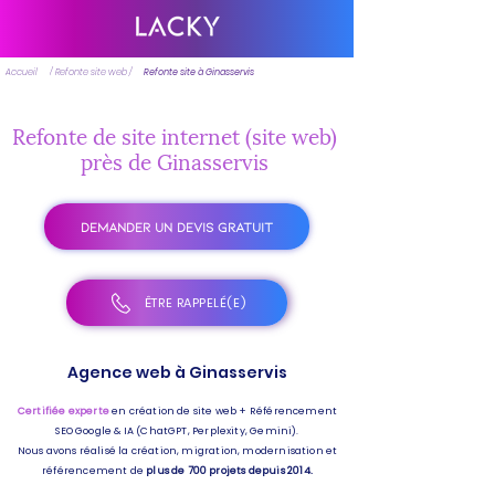
Accueil
/ Refonte site web /
Refonte site à Ginasservis
Refonte de site internet (site web)
près de Ginasservis
DEMANDER UN DEVIS GRATUIT
ÊTRE RAPPELÉ(E)
Agence web à Ginasservis
Certifiée experte
en création de site web + Référencement
SEO Google & IA (ChatGPT, Perplexity, Gemini).
Nous avons réalisé la création, migration, modernisation et
référencement de
plus de 700 projets depuis 2014.