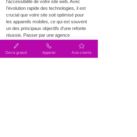
l’accessibilité de votre site web. Avec 
l’évolution rapide des technologies, il est 
crucial que votre site soit optimisé pour 
les appareils mobiles, ce qui est souvent 
un des principaux objectifs d’une refonte 
réussie. Passer par une agence 
spécialisée comme Lacky, certifiée niveau 
"Légende", vous assure un résultat 
Devis gratuit
Appeler
Avis clients
professionnel et impeccable. Les 
entreprises locales peuvent ainsi non 
seulement augmenter leur visibilité, mais 
aussi créer un lien de confiance avec 
leurs clients grâce à une plateforme web 
conviviale et informative. Pour 
comprendre davantage le contexte local, 
visitez la 
page Wikipédia de Ginasservis
.
Comment choisir la meilleure 
agence pour la refonte de site 
internet à Ginasservis ?