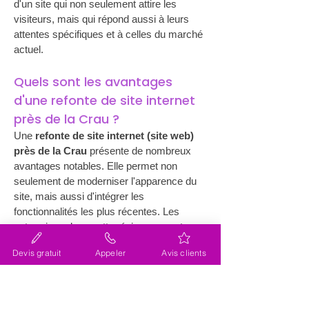
d'un site qui non seulement attire les 
visiteurs, mais qui répond aussi à leurs 
attentes spécifiques et à celles du marché 
actuel.
Quels sont les avantages 
d'une refonte de site internet 
près de la Crau ?
Une 
refonte de site internet (site web) 
près de la Crau
 présente de nombreux 
avantages notables. Elle permet non 
seulement de moderniser l'apparence du 
site, mais aussi d'intégrer les 
fonctionnalités les plus récentes. Les 
entreprises dans cette région peuvent 
ainsi offrir à leurs clients des expériences 
Devis gratuit
Appeler
Avis clients
utilisateur fluides grâce à des plateformes 
améliorées. En collaborant étroitement 
avec l'
agence Lacky
, les dirigeants 
d'entreprise profitent d'une expertise 