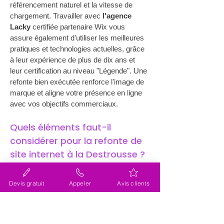
référencement naturel et la vitesse de 
chargement. Travailler avec 
l'agence 
Lacky
 certifiée partenaire Wix vous 
assure également d'utiliser les meilleures 
pratiques et technologies actuelles, grâce 
à leur expérience de plus de dix ans et 
leur certification au niveau "Légende". Une 
refonte bien exécutée renforce l'image de 
marque et aligne votre présence en ligne 
avec vos objectifs commerciaux.
Quels éléments faut-il 
considérer pour la refonte de 
site internet à la Destrousse ?
Lorsque vous entamez une 
refonte de 
site internet (site web) près de la 
Devis gratuit
Appeler
Avis clients
Destrousse
, plusieurs éléments clés 
doivent être pris en compte. Tout d'abord, 
une analyse approfondie de l'état actuel de 
votre site aide à identifier les points forts et 