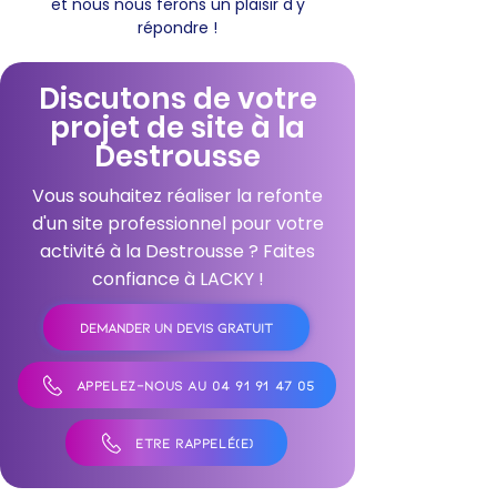
et nous nous ferons un plaisir d'y
répondre !
Discutons de votre
projet de site à la
Destrousse
Vous souhaitez réaliser la refonte
d'un site professionnel pour votre
activité à la Destrousse ? Faites
confiance à LACKY !
DEMANDER UN DEVIS GRATUIT
APPELEZ-NOUS AU 04 91 91 47 05
ÊTRE RAPPELÉ(E)