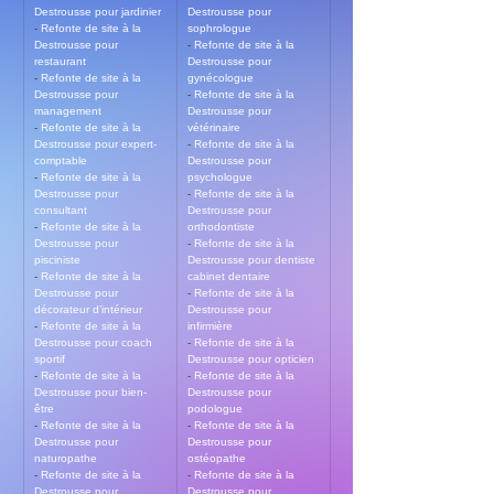
Destrousse pour jardinier
Destrousse pour 
- 
Refonte de site à la 
sophrologue
Destrousse pour 
- 
Refonte de site à la 
restaurant
Destrousse pour 
- 
Refonte de site à la 
gynécologue
Destrousse pour 
- 
Refonte de site à la 
management
Destrousse pour 
- 
Refonte de site à la 
vétérinaire
Destrousse pour expert-
- 
Refonte de site à la 
comptable
Destrousse pour 
- 
Refonte de site à la 
psychologue
Destrousse pour 
- 
Refonte de site à la 
consultant
Destrousse pour 
- 
Refonte de site à la 
orthodontiste
Destrousse pour 
- 
Refonte de site à la 
pisciniste
Destrousse pour dentiste 
- 
Refonte de site à la 
cabinet dentaire
Destrousse pour 
- 
Refonte de site à la 
décorateur d’intérieur
Destrousse pour 
- 
Refonte de site à la 
infirmière
Destrousse pour coach 
- 
Refonte de site à la 
sportif
Destrousse pour opticien
- 
Refonte de site à la 
- 
Refonte de site à la 
Destrousse pour bien-
Destrousse pour 
être
podologue
- 
Refonte de site à la 
- 
Refonte de site à la 
Destrousse pour 
Destrousse pour 
naturopathe
ostéopathe
- 
Refonte de site à la 
- 
Refonte de site à la 
Destrousse pour 
Destrousse pour 