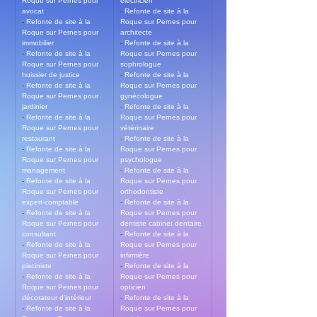
Roque sur Pernes pour 
electricien
avocat
- 
Refonte de site à la 
- 
Refonte de site à la 
Roque sur Pernes pour 
Roque sur Pernes pour 
architecte
immobilier
- 
Refonte de site à la 
- 
Refonte de site à la 
Roque sur Pernes pour 
Roque sur Pernes pour 
sophrologue
huissier de justice
- 
Refonte de site à la 
- 
Refonte de site à la 
Roque sur Pernes pour 
Roque sur Pernes pour 
gynécologue
jardinier
- 
Refonte de site à la 
- 
Refonte de site à la 
Roque sur Pernes pour 
Roque sur Pernes pour 
vétérinaire
restaurant
- 
Refonte de site à la 
- 
Refonte de site à la 
Roque sur Pernes pour 
Roque sur Pernes pour 
psychologue
management
- 
Refonte de site à la 
- 
Refonte de site à la 
Roque sur Pernes pour 
Roque sur Pernes pour 
orthodontiste
expert-comptable
- 
Refonte de site à la 
- 
Refonte de site à la 
Roque sur Pernes pour 
Roque sur Pernes pour 
dentiste cabinet dentaire
consultant
- 
Refonte de site à la 
- 
Refonte de site à la 
Roque sur Pernes pour 
Roque sur Pernes pour 
infirmière
pisciniste
- 
Refonte de site à la 
- 
Refonte de site à la 
Roque sur Pernes pour 
Roque sur Pernes pour 
opticien
décorateur d’intérieur
- 
Refonte de site à la 
- 
Refonte de site à la 
Roque sur Pernes pour 