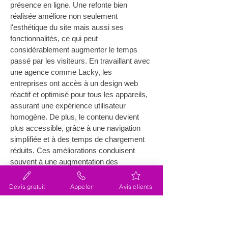
présence en ligne. Une refonte bien 
réalisée améliore non seulement 
l'esthétique du site mais aussi ses 
fonctionnalités, ce qui peut 
considérablement augmenter le temps 
passé par les visiteurs. En travaillant avec 
une agence comme Lacky, les 
entreprises ont accès à un design web 
réactif et optimisé pour tous les appareils, 
assurant une expérience utilisateur 
homogène. De plus, le contenu devient 
plus accessible, grâce à une navigation 
simplifiée et à des temps de chargement 
réduits. Ces améliorations conduisent 
souvent à une augmentation des 
conversions et à une meilleure rétention 
des clients. Pour visualiser ce que pourrait 
Devis gratuit
Appeler
Avis clients
être un site modernisé, n'hésitez pas à 
consulter les services de refonte offerts 
par 
Lacky
.