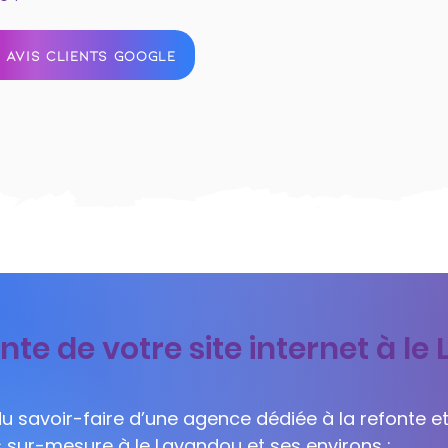
 AVIS CLIENTS GOOGLE
nte de votre site internet à l
 du savoir-faire d’une agence dédiée à la refonte et
s sur-mesure à le Lavandou et ses environs :