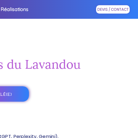
Réalisations
DEVIS / CONTACT
rès du Lavandou
LÉ(E)
PT, Perplexity, Gemini).