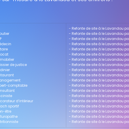
- 
Refonte de site à le Lavandou po
outier
- 
Refonte de site à le Lavandou p
P
- 
Refonte de site à le Lavandou p
médecin
- 
Refonte de site à le Lavandou p
taire
- 
Refonte de site à le Lavandou pou
vocat
- 
Refonte de site à le Lavandou po
mobilier
- 
Refonte de site à le Lavandou p
ssier de justice
- 
Refonte de site à le Lavandou 
dinier
- 
Refonte de site à le Lavandou pou
staurant
- 
Refonte de site à le Lavandou p
 management
- 
Refonte de site à le Lavandou po
xpert-comptable
- 
Refonte de site à le Lavandou po
onsultant
- 
Refonte de site à le Lavandou pou
ciniste
- 
Refonte de site à le Lavandou po
orateur d’intérieur
- 
Refonte de site à le Lavandou p
ach sportif
- 
Refonte de site à le Lavandou p
en-être
- 
Refonte de site à le Lavandou 
aturopathe
- 
Refonte de site à le Lavandou po
ritionniste
- 
Refonte de site à le Lavandou po