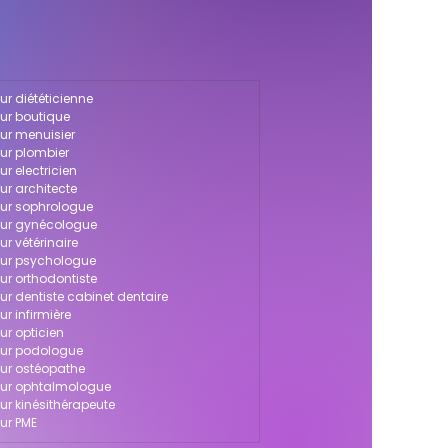
ur diététicienne
our boutique
our menuisier
our plombier
r electricien
ur architecte
our sophrologue
pour gynécologue
r vétérinaire
our psychologue
ur orthodontiste
ur dentiste cabinet dentaire
r infirmière
ur opticien
our podologue
our ostéopathe
pour ophtalmologue
ur kinésithérapeute
ur PME