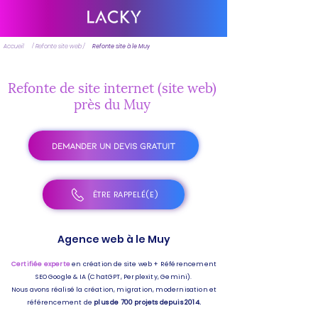
Accueil
/ Refonte site web /
Refonte site à le Muy
Refonte de site internet (site web)
près du Muy
DEMANDER UN DEVIS GRATUIT
ÊTRE RAPPELÉ(E)
Agence web à le Muy
Certifiée experte
en création de site web + Référencement
SEO Google & IA (ChatGPT, Perplexity, Gemini).
Nous avons réalisé la création, migration, modernisation et
référencement de
plus de 700 projets depuis 2014.