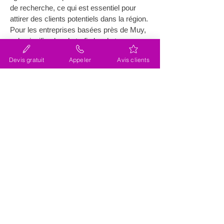
de recherche, ce qui est essentiel pour 
attirer des clients potentiels dans la région. 
Pour les entreprises basées près de Muy, 
cela signifie plus de trafic local et une 
meilleure connexion avec la communauté 
Devis gratuit
Appeler
Avis clients
locale.
Quels sont les avantages 
d'une refonte de site internet 
(site web) près de Muy
Procéder à une 
refonte de site internet 
(site web) près de Muy
 présente de 
nombreux avantages. Tout d'abord, cela 
permet de moderniser votre interface pour 
répondre aux standards actuels de 
design, ce qui influence positivement 
l'image de marque. Une refonte bien 
exécutée offre une expérience utilisateur 
fluide, réduisant ainsi le temps de 