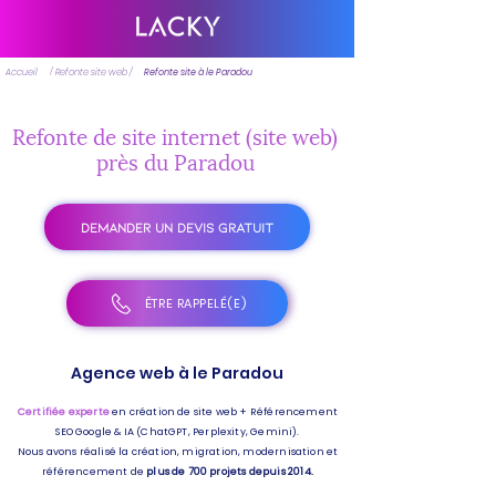
Accueil
/ Refonte site web /
Refonte site à le Paradou
Refonte de site internet (site web)
près du Paradou
DEMANDER UN DEVIS GRATUIT
ÊTRE RAPPELÉ(E)
Agence web à le Paradou
Certifiée experte
en création de site web + Référencement
SEO Google & IA (ChatGPT, Perplexity, Gemini).
Nous avons réalisé la création, migration, modernisation et
référencement de
plus de 700 projets depuis 2014.