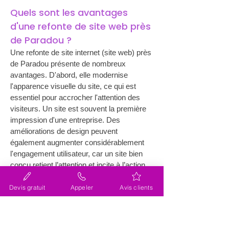
Quels sont les avantages 
d'une refonte de site web près 
de Paradou ?
Une refonte de site internet (site web) près 
de Paradou présente de nombreux 
avantages. D'abord, elle modernise 
l'apparence visuelle du site, ce qui est 
essentiel pour accrocher l'attention des 
visiteurs. Un site est souvent la première 
impression d'une entreprise. Des 
améliorations de design peuvent 
également augmenter considérablement 
l'engagement utilisateur, car un site bien 
conçu retient l’attention et incite à l’action. 
Ensuite, l’intégration de nouvelles 
technologies peut améliorer la 
Devis gratuit
Appeler
Avis clients
fonctionnalité du site, le rendant plus 
rapide et plus interactif. Grâce à 
l'
expertise de l'agence Lacky
, certifiée 