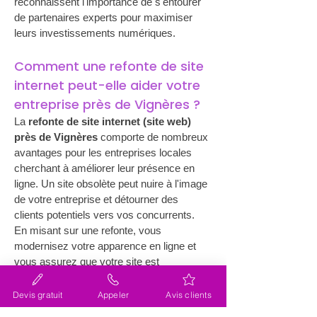
reconnaissent l'importance de s'entourer 
de partenaires experts pour maximiser 
leurs investissements numériques.
Comment une refonte de site 
internet peut-elle aider votre 
entreprise près de Vignères ?
La 
refonte de site internet (site web) 
près de Vignères
 comporte de nombreux 
avantages pour les entreprises locales 
cherchant à améliorer leur présence en 
ligne. Un site obsolète peut nuire à l'image 
de votre entreprise et détourner des 
clients potentiels vers vos concurrents. 
En misant sur une refonte, vous 
modernisez votre apparence en ligne et 
vous assurez que votre site est 
compatible avec les dernières 
technologies, telles que les appareils 
Devis gratuit
Appeler
Avis clients
mobiles et les nouveaux navigateurs. Cela 