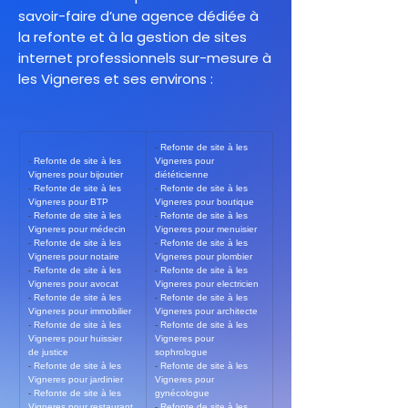
savoir-faire d’une agence dédiée à
la refonte et à la gestion de sites
internet professionnels sur-mesure à
les Vigneres et ses environs :
- 
Refonte de site à les 
- 
Refonte de site à les 
Vigneres pour 
Vigneres pour bijoutier
diététicienne
- 
Refonte de site à les 
- 
Refonte de site à les 
Vigneres pour BTP
Vigneres pour boutique
- 
Refonte de site à les 
- 
Refonte de site à les 
Vigneres pour médecin
Vigneres pour menuisier
- 
Refonte de site à les 
- 
Refonte de site à les 
Vigneres pour notaire
Vigneres pour plombier
- 
Refonte de site à les 
- 
Refonte de site à les 
Vigneres pour avocat
Vigneres pour electricien
- 
Refonte de site à les 
- 
Refonte de site à les 
Vigneres pour immobilier
Vigneres pour architecte
- 
Refonte de site à les 
- 
Refonte de site à les 
Vigneres pour huissier 
Vigneres pour 
de justice
sophrologue
- 
Refonte de site à les 
- 
Refonte de site à les 
Vigneres pour jardinier
Vigneres pour 
- 
Refonte de site à les 
gynécologue
Vigneres pour restaurant
- 
Refonte de site à les 