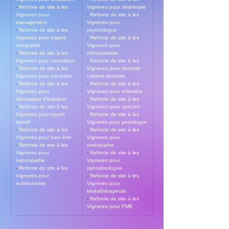
- 
Refonte de site à les 
Vigneres pour vétérinaire
Vigneres pour 
- 
Refonte de site à les 
management
Vigneres pour 
- 
Refonte de site à les 
psychologue
Vigneres pour expert-
- 
Refonte de site à les 
comptable
Vigneres pour 
- 
Refonte de site à les 
orthodontiste
Vigneres pour consultant
- 
Refonte de site à les 
- 
Refonte de site à les 
Vigneres pour dentiste 
Vigneres pour pisciniste
cabinet dentaire
- 
Refonte de site à les 
- 
Refonte de site à les 
Vigneres pour 
Vigneres pour infirmière
décorateur d’intérieur
- 
Refonte de site à les 
- 
Refonte de site à les 
Vigneres pour opticien
Vigneres pour coach 
- 
Refonte de site à les 
sportif
Vigneres pour podologue
- 
Refonte de site à les 
- 
Refonte de site à les 
Vigneres pour bien-être
Vigneres pour 
- 
Refonte de site à les 
ostéopathe
Vigneres pour 
- 
Refonte de site à les 
naturopathe
Vigneres pour 
- 
Refonte de site à les 
ophtalmologue
Vigneres pour 
- 
Refonte de site à les 
nutritionniste
Vigneres pour 
kinésithérapeute
- 
Refonte de site à les 
Vigneres pour PME