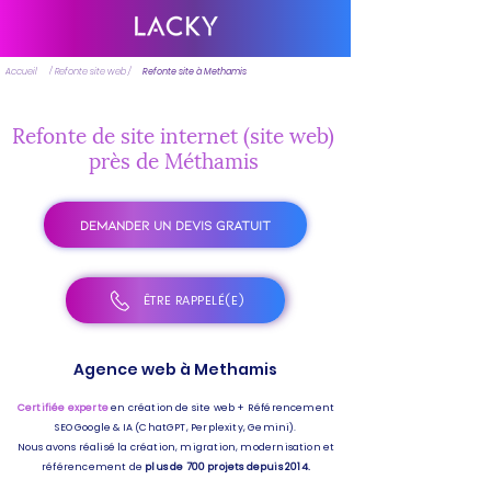
Accueil
/ Refonte site web /
Refonte site à Methamis
Refonte de site internet (site web)
près de Méthamis
DEMANDER UN DEVIS GRATUIT
ÊTRE RAPPELÉ(E)
Agence web à Methamis
Certifiée experte
en création de site web + Référencement
SEO Google & IA (ChatGPT, Perplexity, Gemini).
Nous avons réalisé la création, migration, modernisation et
référencement de
plus de 700 projets depuis 2014.