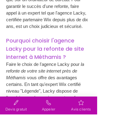
garantir le succès d'une refonte, faire 
appel à un expert tel que l'agence Lacky, 
certifiée partenaire Wix depuis plus de dix 
ans, est un choix judicieux et sécurisé.
Pourquoi choisir l'agence 
Lacky pour la refonte de site 
internet à Méthamis ?
Faire le choix de l'agence Lacky pour 
la 
refonte de votre site internet près de 
Méthamis
 vous offre des avantages 
certains. En tant qu'expert Wix certifié 
niveau "Légende", Lacky dispose de 
l'expérience nécessaire pour transformer 
votre site en un outil optimisé et 
Devis gratuit
Appeler
Avis clients
performant. Leur expertise en design et en 
ergonomie garantit un rendu esthétique 
moderne respectant votre identité visuelle 
d’origine. Travaillant à proximité de 