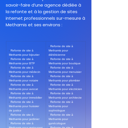
savoir-faire d’une agence dédiée à
la refonte et à la gestion de sites
internet professionnels sur-mesure à
Methamis et ses environs :
- 
Refonte de site à 
- 
Refonte de site à 
Methamis pour 
Methamis pour bijoutier
diététicienne
- 
Refonte de site à 
- 
Refonte de site à 
Methamis pour BTP
Methamis pour boutique
- 
Refonte de site à 
- 
Refonte de site à 
Methamis pour médecin
Methamis pour menuisier
- 
Refonte de site à 
- 
Refonte de site à 
Methamis pour notaire
Methamis pour plombier
- 
Refonte de site à 
- 
Refonte de site à 
Methamis pour avocat
Methamis pour electricien
- 
Refonte de site à 
- 
Refonte de site à 
Methamis pour immobilier
Methamis pour architecte
- 
Refonte de site à 
- 
Refonte de site à 
Methamis pour huissier 
Methamis pour 
de justice
sophrologue
- 
Refonte de site à 
- 
Refonte de site à 
Methamis pour jardinier
Methamis pour 
- 
Refonte de site à 
gynécologue
Methamis pour restaurant
- 
Refonte de site à 