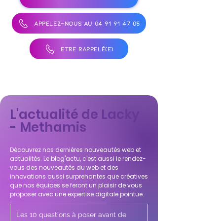
APPELEZ-NOUS AU 04 91 91 47 05
ÊTRE RAPPELÉ(E)
L'actualité de Lacky
- Methamis
Découvrez nos dernières nouveautés web et
actualités. Le blog'actu, c'est aussi le rendez-
vous des nouveautés du web et des
innovations aussi surprenantes que créatives
que nos équipes se feront un plaisir de vous
proposer avec une expertise digitale pointue.
Les 10 questions à poser avant de