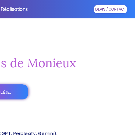
Réalisations
DEVIS / CONTACT
rès de Monieux
LÉ(E)
PT, Perplexity, Gemini).