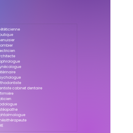
iététicienne
boutique
enuisier
lombier
ectricien
rchitecte
sophrologue
 gynécologue
térinaire
psychologue
rthodontiste
entiste cabinet dentaire
firmière
pticien
podologue
ostéopathe
 ophtalmologue
inésithérapeute
ME