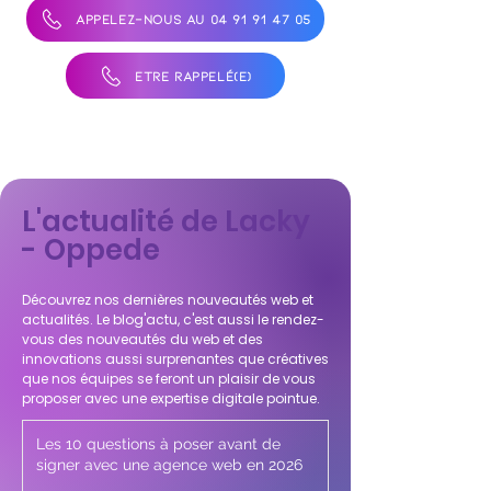
APPELEZ-NOUS AU 04 91 91 47 05
ÊTRE RAPPELÉ(E)
L'actualité de Lacky
- Oppede
Découvrez nos dernières nouveautés web et
actualités. Le blog'actu, c'est aussi le rendez-
vous des nouveautés du web et des
innovations aussi surprenantes que créatives
que nos équipes se feront un plaisir de vous
proposer avec une expertise digitale pointue.
Les 10 questions à poser avant de
signer avec une agence web en 2026