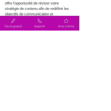
offre l'opportunité de réviser votre 
stratégie de contenu afin de redéfinir les 
objectifs de communication et 
d'engagement.
Devis gratuit
Appeler
Avis clients
Comment optimiser le 
référencement grâce à la 
refonte de site internet près 
de Oppède ?
Optimiser le référencement est un 
élément clé
 lorsqu'il s'agit de la refonte de 
site internet près de Oppède. Cette 
optimisation passe par l'utilisation de mots-
clés pertinents qui reflètent les attentes 
des utilisateurs et les spécificités du 
marché local. Le contenu doit être enrichi 
avec des termes populaires et des 
expressions géo-localisées pour attirer un 
public ciblé. La structure du site est 