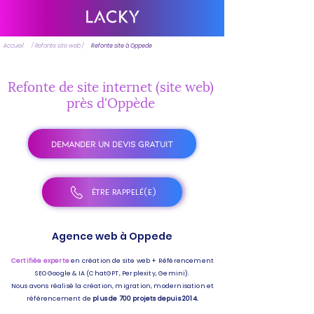
Accueil
/ Refonte site web /
Refonte site à Oppede
Refonte de site internet (site web)
près d'Oppède
DEMANDER UN DEVIS GRATUIT
ÊTRE RAPPELÉ(E)
Agence web à Oppede
Certifiée experte
en création de site web + Référencement
SEO Google & IA (ChatGPT, Perplexity, Gemini).
Nous avons réalisé la création, migration, modernisation et
référencement de
plus de 700 projets depuis 2014.