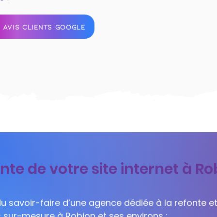
 AVIS CLIENTS GOOGLE
nte de votre site internet à Ro
 du savoir-faire d’une agence dédiée à la refonte et
s sur-mesure à Robion et ses environs :