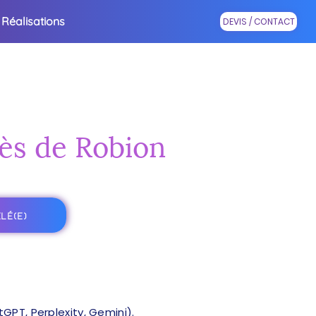
Réalisations
DEVIS / CONTACT
rès de Robion
LÉ(E)
PT, Perplexity, Gemini).