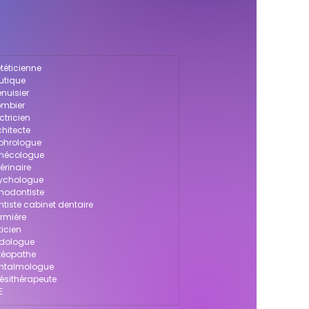
téticienne
utique
nuisier
ombier
ctricien
chitecte
ophrologue
ynécologue
érinaire
sychologue
thodontiste
ntiste cabinet dentaire
irmière
ticien
odologue
stéopathe
ophtalmologue
nésithérapeute
E