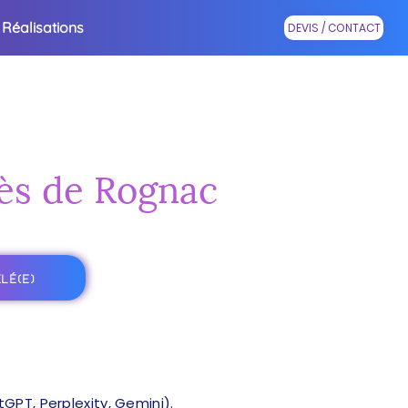
Réalisations
DEVIS / CONTACT
rès de Rognac
LÉ(E)
PT, Perplexity, Gemini).