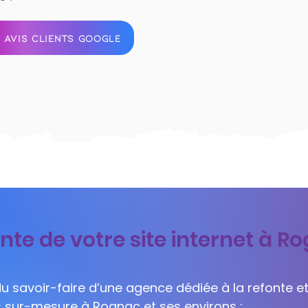
 AVIS CLIENTS GOOGLE
nte de votre site internet à R
 du savoir-faire d’une agence dédiée à la refonte et
ls sur-mesure à Rognac et ses environs :