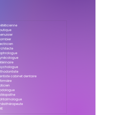
ététicienne
outique
enuisier
lombier
ectricien
rchitecte
sophrologue
gynécologue
térinaire
psychologue
rthodontiste
ntiste cabinet dentaire
firmière
pticien
podologue
ostéopathe
ophtalmologue
inésithérapeute
ME