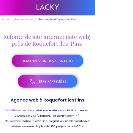
Accueil
/ Refonte site web /
Refonte site à Roquefort les Pins
Refonte de site internet (site web)
près de Roquefort-les-Pins
DEMANDER UN DEVIS GRATUIT
ÊTRE RAPPELÉ(E)
Agence web à Roquefort les Pins
Certifiée experte
en création de site web + Référencement
SEO Google & IA (ChatGPT, Perplexity, Gemini).
Nous avons réalisé la création, migration, modernisation et
référencement de
plus de 700 projets depuis 2014.