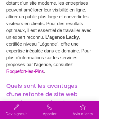
dotant d'un site moderne, les entreprises 
peuvent améliorer leur visibilité en ligne, 
attirer un public plus large et convertir les 
visiteurs en clients. Pour des résultats 
optimaux, il est essentiel de travailler avec 
un expert reconnu. 
L'agence Lacky
, 
certifiée niveau "Légende", offre une 
expertise inégalée dans ce domaine. Pour 
plus d'informations sur les services 
proposés par l'agence, consultez 
Roquefort-les-Pins
. 
Quels sont les avantages 
d’une refonte de site web 
pour les entreprises locales ?
Une refonte de site internet (site web) près 
Devis gratuit
Appeler
Avis clients
de Roquefort-les-Pins offre de nombreux 
avantages aux entreprises locales. Tout 
d'abord, elle permet de revitaliser la 
marque en offrant une esthétique fraîche 