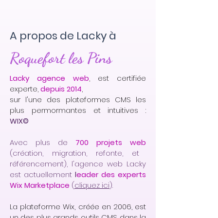
A propos de Lacky à
Roquefort les Pins
Lacky agence web
, est certifiée
experte,
depuis 2014
,
sur l'une des plateformes CMS les
plus permormantes et intuitives :
WIX©
Avec plus de
700 projets web
(création, migration, refonte, et
référencement), l'agence web Lacky
est actuellement
l
eader des experts
Wix Marketplace
(
cliquez ici
).
La plateforme Wix, créée en 2006, est
un des plus grands outils CMS dans la