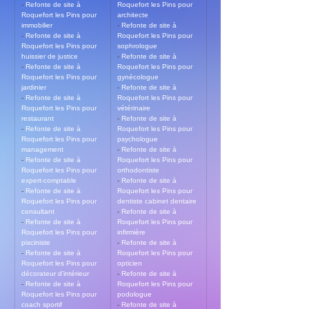
- 
Refonte de site à 
Roquefort les Pins pour 
Roquefort les Pins pour 
architecte
immobilier
- 
Refonte de site à 
- 
Refonte de site à 
Roquefort les Pins pour 
Roquefort les Pins pour 
sophrologue
huissier de justice
- 
Refonte de site à 
- 
Refonte de site à 
Roquefort les Pins pour 
Roquefort les Pins pour 
gynécologue
jardinier
- 
Refonte de site à 
- 
Refonte de site à 
Roquefort les Pins pour 
Roquefort les Pins pour 
vétérinaire
restaurant
- 
Refonte de site à 
- 
Refonte de site à 
Roquefort les Pins pour 
Roquefort les Pins pour 
psychologue
management
- 
Refonte de site à 
- 
Refonte de site à 
Roquefort les Pins pour 
Roquefort les Pins pour 
orthodontiste
expert-comptable
- 
Refonte de site à 
- 
Refonte de site à 
Roquefort les Pins pour 
Roquefort les Pins pour 
dentiste cabinet dentaire
consultant
- 
Refonte de site à 
- 
Refonte de site à 
Roquefort les Pins pour 
Roquefort les Pins pour 
infirmière
pisciniste
- 
Refonte de site à 
- 
Refonte de site à 
Roquefort les Pins pour 
Roquefort les Pins pour 
opticien
décorateur d’intérieur
- 
Refonte de site à 
- 
Refonte de site à 
Roquefort les Pins pour 
Roquefort les Pins pour 
podologue
coach sportif
- 
Refonte de site à 