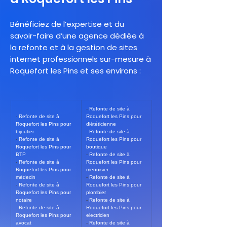
Bénéficiez de l’expertise et du
savoir-faire d’une agence dédiée à
la refonte et à la gestion de sites
internet professionnels sur-mesure à
Roquefort les Pins et ses environs :
- 
Refonte de site à 
- 
Refonte de site à 
Roquefort les Pins pour 
Roquefort les Pins pour 
diététicienne
bijoutier
- 
Refonte de site à 
- 
Refonte de site à 
Roquefort les Pins pour 
Roquefort les Pins pour 
boutique
BTP
- 
Refonte de site à 
- 
Refonte de site à 
Roquefort les Pins pour 
Roquefort les Pins pour 
menuisier
médecin
- 
Refonte de site à 
- 
Refonte de site à 
Roquefort les Pins pour 
Roquefort les Pins pour 
plombier
notaire
- 
Refonte de site à 
- 
Refonte de site à 
Roquefort les Pins pour 
Roquefort les Pins pour 
electricien
avocat
- 
Refonte de site à 