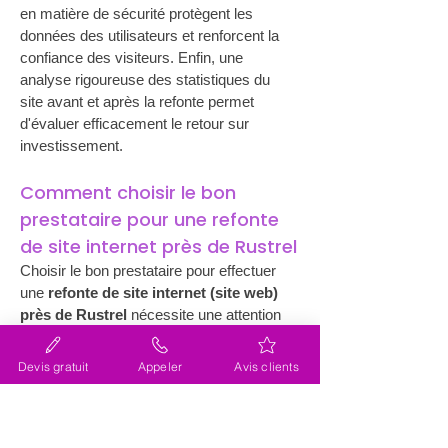
en matière de sécurité protègent les 
données des utilisateurs et renforcent la 
confiance des visiteurs. Enfin, une 
analyse rigoureuse des statistiques du 
site avant et après la refonte permet 
d'évaluer efficacement le retour sur 
investissement.
Comment choisir le bon 
prestataire pour une refonte 
de site internet près de Rustrel
Choisir le bon prestataire pour effectuer 
une 
refonte de site internet (site web) 
près de Rustrel
 nécessite une attention 
particulière. Les entreprises doivent 
d'abord évaluer leurs besoins spécifiques 
Devis gratuit
Appeler
Avis clients
et définir des objectifs clairs. Ensuite, elles 
devraient rechercher un prestataire avec 
une solide expérience et des références 
probantes, comme l'agence Lacky, 