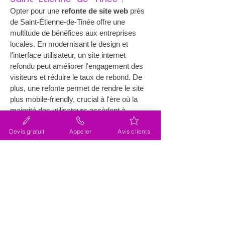
Opter pour une 
refonte de site web
 près 
de Saint-Étienne-de-Tinée offre une 
multitude de bénéfices aux entreprises 
locales. En modernisant le design et 
l'interface utilisateur, un site internet 
refondu peut améliorer l'engagement des 
visiteurs et réduire le taux de rebond. De 
plus, une refonte permet de rendre le site 
plus mobile-friendly, crucial à l'ère où la 
majorité des utilisateurs accèdent à 
internet via leurs smartphones. Le 
Devis gratuit
Appeler
Avis clients
contenu optimisé et actualisé lié à la 
refonte augmente également les chances 
de conversion de prospects en clients. 
Pour consulter un expert, il est judicieux 
de contacter 
l'agence Lacky
, qui propose 
des solutions sur mesure afin d’assurer le 
succès de la transition. La refonte 
contribue à améliorer les temps de 
chargement du site, le rendant plus rapide 