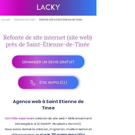
Accueil
/ Refonte site web /
Refonte site à Saint Etienne de Tinee
Refonte de site internet (site web)
près de Saint-Étienne-de-Tinée
DEMANDER UN DEVIS GRATUIT
ÊTRE RAPPELÉ(E)
Agence web à Saint Etienne de
Tinee
Certifiée experte
en création de site web + Référencement
SEO Google & IA (ChatGPT, Perplexity, Gemini).
Nous avons réalisé la création, migration, modernisation et
référencement de
plus de 700 projets depuis 2014.