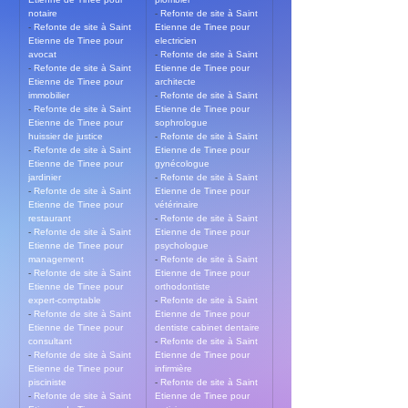
notaire
- 
Refonte de site à Saint 
- 
Refonte de site à Saint 
Etienne de Tinee pour 
Etienne de Tinee pour 
electricien
avocat
- 
Refonte de site à Saint 
- 
Refonte de site à Saint 
Etienne de Tinee pour 
Etienne de Tinee pour 
architecte
immobilier
- 
Refonte de site à Saint 
- 
Refonte de site à Saint 
Etienne de Tinee pour 
Etienne de Tinee pour 
sophrologue
huissier de justice
- 
Refonte de site à Saint 
- 
Refonte de site à Saint 
Etienne de Tinee pour 
Etienne de Tinee pour 
gynécologue
jardinier
- 
Refonte de site à Saint 
- 
Refonte de site à Saint 
Etienne de Tinee pour 
Etienne de Tinee pour 
vétérinaire
restaurant
- 
Refonte de site à Saint 
- 
Refonte de site à Saint 
Etienne de Tinee pour 
Etienne de Tinee pour 
psychologue
management
- 
Refonte de site à Saint 
- 
Refonte de site à Saint 
Etienne de Tinee pour 
Etienne de Tinee pour 
orthodontiste
expert-comptable
- 
Refonte de site à Saint 
- 
Refonte de site à Saint 
Etienne de Tinee pour 
Etienne de Tinee pour 
dentiste cabinet dentaire
consultant
- 
Refonte de site à Saint 
- 
Refonte de site à Saint 
Etienne de Tinee pour 
Etienne de Tinee pour 
infirmière
pisciniste
- 
Refonte de site à Saint 
- 
Refonte de site à Saint 
Etienne de Tinee pour 