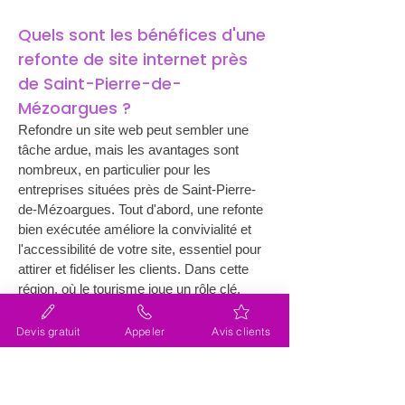
Quels sont les bénéfices d'une 
refonte de site internet près 
de Saint-Pierre-de-
Mézoargues ?
Refondre un site web peut sembler une 
tâche ardue, mais les avantages sont 
nombreux, en particulier pour les 
entreprises situées près de Saint-Pierre-
de-Mézoargues. Tout d'abord, une refonte 
bien exécutée améliore la convivialité et 
l'accessibilité de votre site, essentiel pour 
attirer et fidéliser les clients. Dans cette 
région, où le tourisme joue un rôle clé, 
avoir un site agréable et intuitif peut être 
un atout majeur. En second lieu, une 
Devis gratuit
Appeler
Avis clients
refonte permet d'intégrer les toutes 
dernières technologies et tendances, 
renforçant ainsi la présence en ligne de 