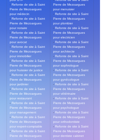
- 
Refonte de site à Saint 
Pierre de Mezoargues 
Pierre de Mezoargues 
pour menuisier
pour médecin
- 
Refonte de site à Saint 
- 
Refonte de site à Saint 
Pierre de Mezoargues 
Pierre de Mezoargues 
pour plombier
pour notaire
- 
Refonte de site à Saint 
- 
Refonte de site à Saint 
Pierre de Mezoargues 
Pierre de Mezoargues 
pour electricien
pour avocat
- 
Refonte de site à Saint 
- 
Refonte de site à Saint 
Pierre de Mezoargues 
Pierre de Mezoargues 
pour architecte
pour immobilier
- 
Refonte de site à Saint 
- 
Refonte de site à Saint 
Pierre de Mezoargues 
Pierre de Mezoargues 
pour sophrologue
pour huissier de justice
- 
Refonte de site à Saint 
- 
Refonte de site à Saint 
Pierre de Mezoargues 
Pierre de Mezoargues 
pour gynécologue
pour jardinier
- 
Refonte de site à Saint 
- 
Refonte de site à Saint 
Pierre de Mezoargues 
Pierre de Mezoargues 
pour vétérinaire
pour restaurant
- 
Refonte de site à Saint 
- 
Refonte de site à Saint 
Pierre de Mezoargues 
Pierre de Mezoargues 
pour psychologue
pour management
- 
Refonte de site à Saint 
- 
Refonte de site à Saint 
Pierre de Mezoargues 
Pierre de Mezoargues 
pour orthodontiste
pour expert-comptable
- 
Refonte de site à Saint 
- 
Refonte de site à Saint 
Pierre de Mezoargues 
Pierre de Mezoargues 
pour dentiste cabinet 