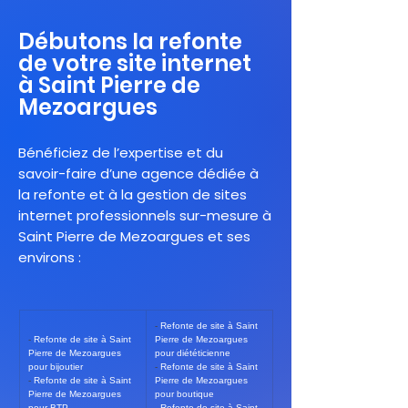
Débutons la refonte
de votre site internet
à Saint Pierre de
Mezoargues
Bénéficiez de l’expertise et du
savoir-faire d’une agence dédiée à
la refonte et à la gestion de sites
internet professionnels sur-mesure à
Saint Pierre de Mezoargues et ses
environs :
- 
Refonte de site à Saint 
- 
Refonte de site à Saint 
Pierre de Mezoargues 
Pierre de Mezoargues 
pour diététicienne
pour bijoutier
- 
Refonte de site à Saint 
- 
Refonte de site à Saint 
Pierre de Mezoargues 
Pierre de Mezoargues 
pour boutique
pour BTP
- 
Refonte de site à Saint 